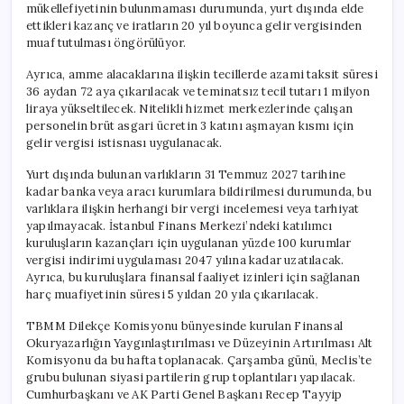
mükellefiyetinin bulunmaması durumunda, yurt dışında elde
ettikleri kazanç ve iratların 20 yıl boyunca gelir vergisinden
muaf tutulması öngörülüyor.
Ayrıca, amme alacaklarına ilişkin tecillerde azami taksit süresi
36 aydan 72 aya çıkarılacak ve teminatsız tecil tutarı 1 milyon
liraya yükseltilecek. Nitelikli hizmet merkezlerinde çalışan
personelin brüt asgari ücretin 3 katını aşmayan kısmı için
gelir vergisi istisnası uygulanacak.
Yurt dışında bulunan varlıkların 31 Temmuz 2027 tarihine
kadar banka veya aracı kurumlara bildirilmesi durumunda, bu
varlıklara ilişkin herhangi bir vergi incelemesi veya tarhiyat
yapılmayacak. İstanbul Finans Merkezi’ndeki katılımcı
kuruluşların kazançları için uygulanan yüzde 100 kurumlar
vergisi indirimi uygulaması 2047 yılına kadar uzatılacak.
Ayrıca, bu kuruluşlara finansal faaliyet izinleri için sağlanan
harç muafiyetinin süresi 5 yıldan 20 yıla çıkarılacak.
TBMM Dilekçe Komisyonu bünyesinde kurulan Finansal
Okuryazarlığın Yaygınlaştırılması ve Düzeyinin Artırılması Alt
Komisyonu da bu hafta toplanacak. Çarşamba günü, Meclis’te
grubu bulunan siyasi partilerin grup toplantıları yapılacak.
Cumhurbaşkanı ve AK Parti Genel Başkanı Recep Tayyip