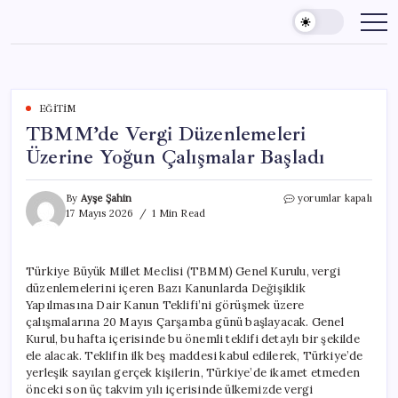
Skip
to
content
EĞITIM
TBMM’de Vergi Düzenlemeleri
Üzerine Yoğun Çalışmalar Başladı
TBMM’de
By
Ayşe Şahin
yorumlar kapalı
Vergi
17 Mayıs 2026
1 Min Read
Düzenlemeleri
Üzerine
Yoğun
Türkiye Büyük Millet Meclisi (TBMM) Genel Kurulu, vergi
Çalışmalar
düzenlemelerini içeren Bazı Kanunlarda Değişiklik
Başladı
için
Yapılmasına Dair Kanun Teklifi’ni görüşmek üzere
çalışmalarına 20 Mayıs Çarşamba günü başlayacak. Genel
Kurul, bu hafta içerisinde bu önemli teklifi detaylı bir şekilde
ele alacak. Teklifin ilk beş maddesi kabul edilerek, Türkiye’de
yerleşik sayılan gerçek kişilerin, Türkiye’de ikamet etmeden
önceki son üç takvim yılı içerisinde ülkemizde vergi