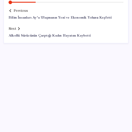
Previous
Bilim İnsanları Ay’a Ulaşmanın Yeni ve Ekonomik Yolunu Keşfetti
Next
Alkollü Sürücünün Çarptığı Kadın Hayatını Kaybetti
SON YAZILAR
Cezaevlerinde iğne atsan yere düşmez
AB’den 348 uyduluk güvenlik iletişim ağına onay
Google Messages’a Yeni Uzun Basma Menüsü Geldi