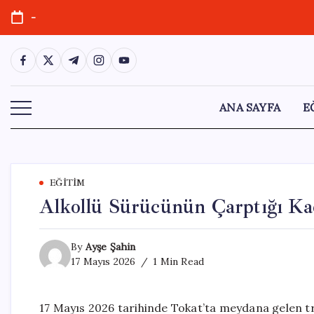
Skip
-
to
content
https://www.facebook.com/
https://twitter.com/
https://t.me/
https://www.instagram.com/
https://youtube.com/
ANA SAYFA
E
EĞITIM
Alkollü Sürücünün Çarptığı Ka
By
Ayşe Şahin
17 Mayıs 2026
1 Min Read
17 Mayıs 2026 tarihinde Tokat’ta meydana gelen tra