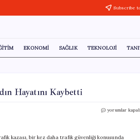
Subscribe t
ĞİTİM
EKONOMİ
SAĞLIK
TEKNOLOJİ
TANI
dın Hayatını Kaybetti
Alkollü
yorumlar kapal
Sürücünün
Çarptığı
Kadın
Hayatını
fik kazası, bir kez daha trafik güvenliği konusunda