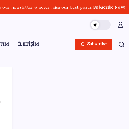
o our newsletter & never miss our best posts.
Subscribe Now!
TIM
İLETİŞİM
Subscribe
ı
SON YAZILAR
AB’den 348 uyduluk güvenlik iletişim ağına
onay