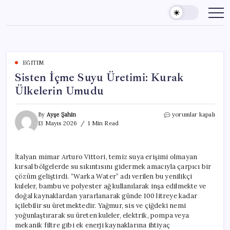
Skip
to
content
EĞITIM
Sisten İçme Suyu Üretimi: Kurak
Ülkelerin Umudu
Sisten
By
Ayşe Şahin
yorumlar kapalı
İçme
13 Mayıs 2026
1 Min Read
Suyu
Üretimi:
Kurak
İtalyan mimar Arturo Vittori, temiz suya erişimi olmayan
Ülkelerin
kırsal bölgelerde su sıkıntısını gidermek amacıyla çarpıcı bir
Umudu
için
çözüm geliştirdi. “Warka Water” adı verilen bu yenilikçi
kuleler, bambu ve polyester ağ kullanılarak inşa edilmekte ve
doğal kaynaklardan yararlanarak günde 100 litreye kadar
içilebilir su üretmektedir. Yağmur, sis ve çiğdeki nemi
yoğunlaştırarak su üreten kuleler, elektrik, pompa veya
mekanik filtre gibi ek enerji kaynaklarına ihtiyaç