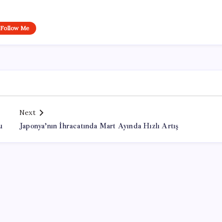
Follow Me
Next
u
Japonya’nın İhracatında Mart Ayında Hızlı Artış
Office Lisans Satın Al