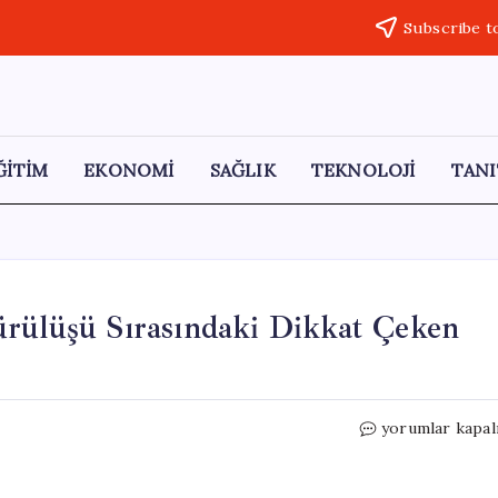
Subscribe t
ĞİTİM
EKONOMİ
SAĞLIK
TEKNOLOJİ
TANI
ürülüşü Sırasındaki Dikkat Çeken
Tuncay
yorumlar kapal
Sonel’in
Cezaevine
Götürülüşü