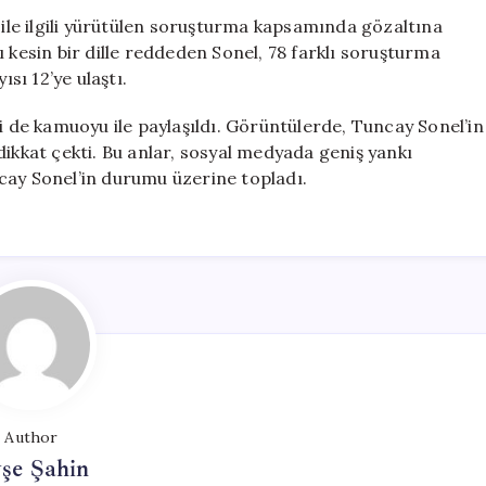
Sırasındaki
u ile ilgili yürütülen soruşturma kapsamında gözaltına
Dikkat
 kesin bir dille reddeden Sonel, 78 farklı soruşturma
Çeken
ısı 12’ye ulaştı.
Anlar
için
ri de kamuoyu ile paylaşıldı. Görüntülerde, Tuncay Sonel’in
dikkat çekti. Bu anlar, sosyal medyada geniş yankı
cay Sonel’in durumu üzerine topladı.
Author
şe Şahin