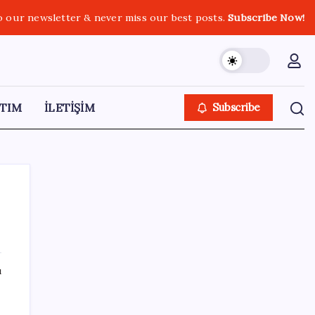
o our newsletter & never miss our best posts.
Subscribe Now!
TIM
İLETİŞİM
Subscribe
SON YAZILAR
ı
Gabar’da yeni rekor! Bakan Bayraktar:
Üretimin, istihdamın ve umudun adresi oldu