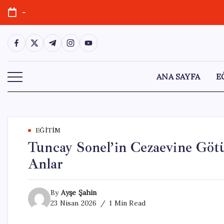
Skip
-
to
content
https://www.facebook.com/
https://twitter.com/
https://t.me/
https://www.instagram.com/
https://youtube.com/
ANA SAYFA
E
EĞITIM
Tuncay Sonel’in Cezaevine Göt
Anlar
By
Ayşe Şahin
23 Nisan 2026
1 Min Read