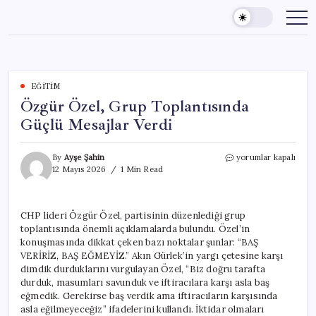
Skip
to
content
EĞITIM
Özgür Özel, Grup Toplantısında
Güçlü Mesajlar Verdi
Özgür
By
Ayşe Şahin
yorumlar kapalı
Özel,
12 Mayıs 2026
1 Min Read
Grup
Toplantısında
Güçlü
CHP lideri Özgür Özel, partisinin düzenlediği grup
Mesajlar
toplantısında önemli açıklamalarda bulundu. Özel’in
Verdi
için
konuşmasında dikkat çeken bazı noktalar şunlar: “BAŞ
VERİRİZ, BAŞ EĞMEYİZ.” Akın Gürlek’in yargı çetesine karşı
dimdik durduklarını vurgulayan Özel, “Biz doğru tarafta
durduk, masumları savunduk ve iftiracılara karşı asla baş
eğmedik. Gerekirse baş verdik ama iftiracıların karşısında
asla eğilmeyeceğiz” ifadelerini kullandı. İktidar olmaları