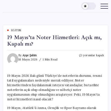
Skip
to
content
EĞITIM
19 Mayıs’ta Noter Hizmetleri: Açık mı,
Kapalı mı?
19
By
Ayşe Şahin
yorumlar kapalı
Mayıs’ta
18 Mayıs 2026
1 Min Read
Noter
Hizmetleri:
Açık
19 Mayıs 2026 Salı günü Türkiye’de noterlerin durumu, resmi
mı,
tatil uygulamaları nedeniyle merak ediliyor. Noter
Kapalı
mı?
hizmetlerinden faydalanmak isteyen vatandaşlar, bu tarihte
için
noterlerin açık olup olmadığını ve nöbetçi noter
uygulamasının olup olmadığını araştırıyor. Peki, 19 Mayıs’ta
noter hizmetleri nasıl olacak?
19 Mayıs, Atatürk’ü Anma, Gençlik ve Spor Bayramı olarak