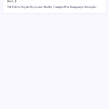
Next
TikTok’ta Seçim Heyecanı: Shelby Campbell’ın Kampanya Stratejisi
SON YAZILAR
Google Messages’a Yeni Uzun Basma Menüsü Geldi
Gökhan Günaydın: ‘Seçimden kaçmasınlar. Sokağa
çıksınlar, görelim onları’
Tarihi borsa çöküşü: ‘Kaybedenler Kulübü’ siyasi parti
kuruyor!
Eskişehir’de 2 belediye başkanı YENİ Parti’ye geçti