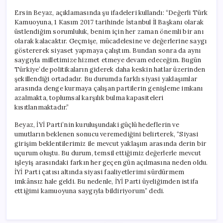
Ersin Beyaz, açıklamasında şu ifadeleri kullandı: “Değerli Türk
Kamuoyuna, 1 Kasım 2017 tarihinde İstanbul İl Başkanı olarak
üstlendiğim sorumluluk, benim için her zaman önemli bir anı
olarak kalacaktır. Geçmişe, mücadelesine ve değerlerine saygı
göstererek siyaset yapmaya çalıştım. Bundan sonra da aynı
saygıyla milletimize hizmet etmeye devam edeceğim. Bugün
Türkiye’de politikaların giderek daha keskin hatlar üzerinden
şekillendiği ortadadır. Bu durumda farklı siyasi yaklaşımlar
arasında denge kurmaya çalışan partilerin genişleme imkanı
azalmakta, toplumsal karşılık bulma kapasiteleri
kısıtlanmaktadır.”
Beyaz, İYİ Parti’nin kuruluşundaki güçlü hedeflerin ve
umutların beklenen sonucu veremediğini belirterek, “Siyasi
girişim beklentilerimiz ile mevcut yaklaşım arasında derin bir
uçurum oluştu. Bu durum, temsil ettiğimiz değerlerle mevcut
işleyiş arasındaki farkın her geçen gün açılmasına neden oldu.
İYİ Parti çatısı altında siyasi faaliyetlerimi sürdürmem
imkânsız hale geldi. Bu nedenle, İYİ Parti üyeliğimden istifa
ettiğimi kamuoyuna saygıyla bildiriyorum” dedi.