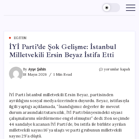
Skip
to
content
EĞITIM
İYİ Parti’de Şok Gelişme: İstanbul
Milletvekili Ersin Beyaz İstifa Etti
İYİ
By
Ayşe Şahin
yorumlar kapalı
Parti’de
18 Mayıs 2026
1 Min Read
Şok
Gelişme:
İstanbul
İYİ Parti İstanbul milletvekili Ersin Beyaz, partisinden
Milletvekili
ayrıldığını sosyal medya üzerinden duyurdu. Beyaz, istifasıyla
Ersin
Beyaz
ilgili yaptığı açıklamada, “İnandığımız değerler ile mevcut
İstifa
durum arasındaki tutarsızlık, İYİ Parti bünyesindeki siyasi
Etti
çalışmalarımı sürdürmeme engel olmuştur” dedi. Son seçimde
için
44 sandalye kazanan İYİ Parti’de, bu istifa ile birlikte ayrılan
milletvekili sayısı 16’ya ulaştı ve parti grubunun milletvekili
sayısı 29’a düştü.