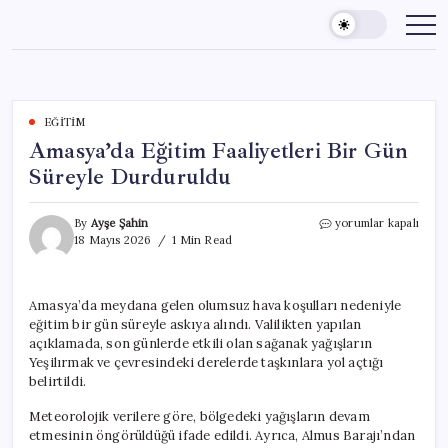
Skip
to
content
EĞITIM
Amasya’da Eğitim Faaliyetleri Bir Gün
Süreyle Durduruldu
Amasya’da
By
Ayşe Şahin
yorumlar kapalı
Eğitim
18 Mayıs 2026
1 Min Read
Faaliyetleri
Bir
Gün
Amasya’da meydana gelen olumsuz hava koşulları nedeniyle
Süreyle
eğitim bir gün süreyle askıya alındı. Valilikten yapılan
Durduruldu
için
açıklamada, son günlerde etkili olan sağanak yağışların
Yeşilırmak ve çevresindeki derelerde taşkınlara yol açtığı
belirtildi.
Meteorolojik verilere göre, bölgedeki yağışların devam
etmesinin öngörüldüğü ifade edildi. Ayrıca, Almus Barajı’ndan