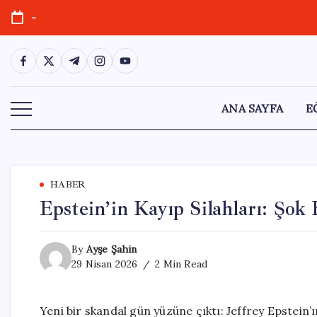
Skip
-
to
content
https://www.facebook.com/
https://twitter.com/
https://t.me/
https://www.instagram.com/
https://youtube.com/
ANA SAYFA
E
HABER
Epstein’in Kayıp Silahları: Şok
By
Ayşe Şahin
29 Nisan 2026
2 Min Read
Yeni bir skandal gün yüzüne çıktı: Jeffrey Epstein