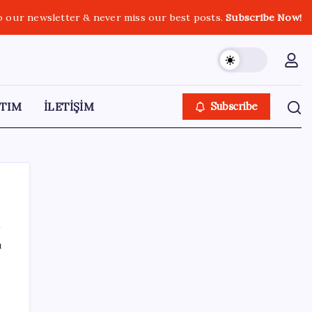
o our newsletter & never miss our best posts.
Subscribe Now!
TIM
İLETİŞİM
Subscribe
ı
SON YAZILAR
Gabar’da yeni rekor! Bakan Bayraktar:
Üretimin, istihdamın ve umudun adresi oldu