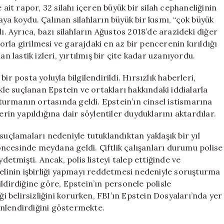
Detaylar
 ait rapor, 32 silahı içeren büyük bir silah cephaneliğinin
Ortaya
ya koydu. Çalınan silahların büyük bir kısmı, “çok büyük
Çıktı
ı. Ayrıca, bazı silahların Ağustos 2018’de arazideki diğer
için
zorla girilmesi ve garajdaki en az bir pencerenin kırıldığı
n lastik izleri, yırtılmış bir çite kadar uzanıyordu.
 bir posta yoluyla bilgilendirildi. Hırsızlık haberleri,
e suçlanan Epstein ve ortakları hakkındaki iddialarla
uşturmanın ortasında geldi. Epstein’ın cinsel istismarına
erin yapıldığına dair söylentiler duyduklarını aktardılar.
ar suçlamaları nedeniyle tutuklandıktan yaklaşık bir yıl
ncesinde meydana geldi. Çiftlik çalışanları durumu polise
detmişti. Ancak, polis listeyi talep ettiğinde ve
nelinin işbirliği yapmayı reddetmesi nedeniyle soruşturma
ldirdiğine göre, Epstein’ın personele polisle
belirsizliğini korurken, FBI’ın Epstein Dosyaları’nda yer
yönlendirdiğini göstermekte.