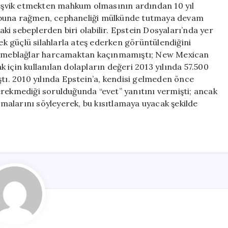
 teşvik etmekten mahkum olmasının ardından 10 yıl
 buna rağmen, cephaneliği mülkünde tutmaya devam
i sebeplerden biri olabilir. Epstein Dosyaları’nda yer
sek güçlü silahlarla ateş ederken görüntülendiğini
yük meblağlar harcamaktan kaçınmamıştı; New Mexican
 için kullanılan dolapların değeri 2013 yılında 57.500
ştı. 2010 yılında Epstein’a, kendisi gelmeden önce
erekmediği sorulduğunda “evet” yanıtını vermişti; ancak
şımalarını söyleyerek, bu kısıtlamaya uyacak şekilde