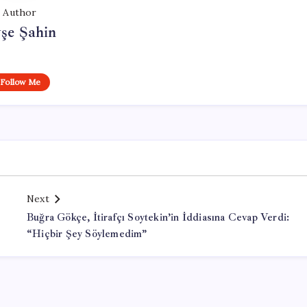
Author
şe Şahin
Follow Me
Next
Buğra Gökçe, İtirafçı Soytekin’in İddiasına Cevap Verdi:
“Hiçbir Şey Söylemedim”