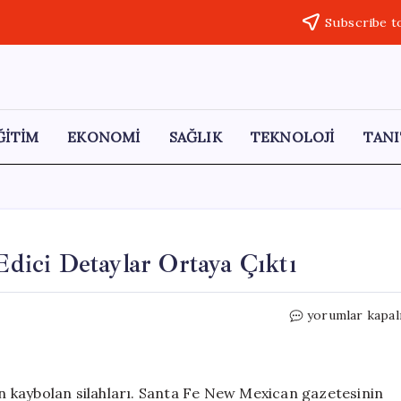
Subscribe t
ĞİTİM
EKONOMİ
SAĞLIK
TEKNOLOJİ
TANI
 Edici Detaylar Ortaya Çıktı
Epstein’in
yorumlar kapal
Kayıp
Silahları:
Şok
Edici
’ın kaybolan silahları. Santa Fe New Mexican gazetesinin