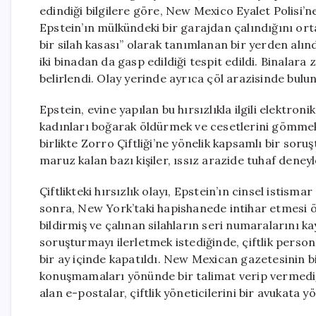
edindiği bilgilere göre, New Mexico Eyalet Polisi’ne
Epstein’ın mülkündeki bir garajdan çalındığını orta
bir silah kasası” olarak tanımlanan bir yerden alınd
iki binadan da gasp edildiği tespit edildi. Binalara 
belirlendi. Olay yerinde ayrıca çöl arazisinde buluna
Epstein, evine yapılan bu hırsızlıkla ilgili elektronik
kadınları boğarak öldürmek ve cesetlerini gömmekl
birlikte Zorro Çiftliği’ne yönelik kapsamlı bir sor
maruz kalan bazı kişiler, ıssız arazide tuhaf deneyl
Çiftlikteki hırsızlık olayı, Epstein’ın cinsel istism
sonra, New York’taki hapishanede intihar etmesi ö
bildirmiş ve çalınan silahların seri numaralarını kay
soruşturmayı ilerletmek istediğinde, çiftlik perso
bir ay içinde kapatıldı. New Mexican gazetesinin bi
konuşmamaları yönünde bir talimat verip vermediği 
alan e-postalar, çiftlik yöneticilerini bir avukata 