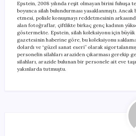
Epstein, 2008 yılında reşit olmayan birini fuhuşa
boyunca silah bulundurması yasaklanmıştı. Ancak
etmesi, polisle konuşmayı reddetmesinin arkasındak
alan fotoğraflar, çiftlikte birkaç genç kadının yük
göstermekte. Epstein, silah koleksiyonu için bü
gazetesinin haberine göre, bu koleksiyonu saklamak
dolardı ve “güzel sanat eseri” olarak sigortalanmı
personelin silahları araziden çıkarması gerekip g
silahları, arazide bulunan bir personele ait eve ta
yakınlarda tutmuştu.