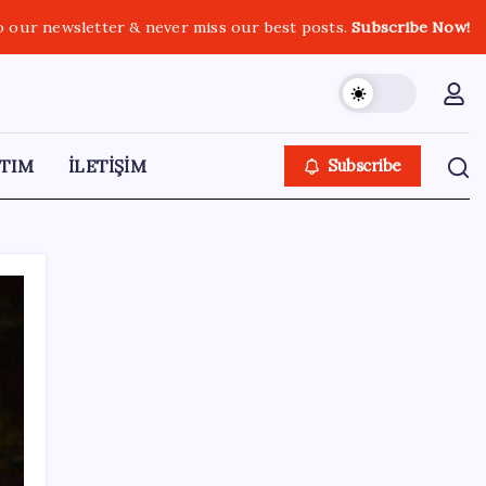
o our newsletter & never miss our best posts.
Subscribe Now!
TIM
İLETİŞİM
Subscribe
SON YAZILAR
Hanedanın görkemi müzayedede