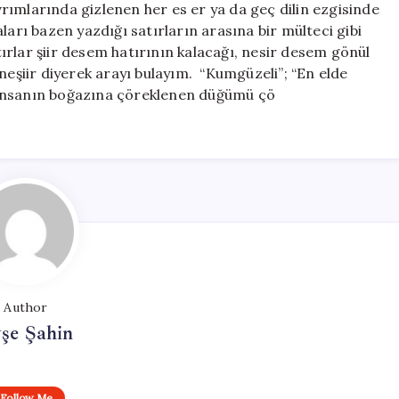
ıvrımlarında gizlenen her es er ya da geç dilin ezgisinde
ları bazen yazdığı satırların arasına bir mülteci gibi
ırlar şiir desem hatırının kalacağı, nesir desem gönül
neşiir diyerek arayı bulayım. “Kumgüzeli”; “En elde
da insanın boğazına çöreklenen düğümü çö
Author
şe Şahin
Follow Me