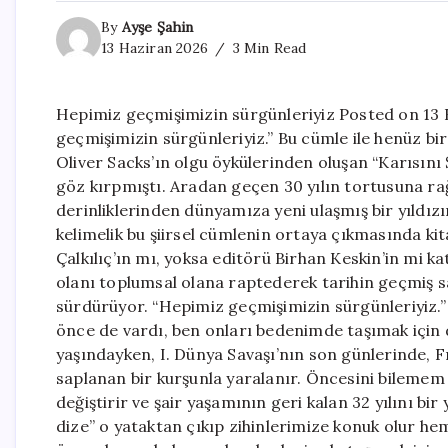
By
Ayşe Şahin
13 Haziran 2026
3 Min Read
Hepimiz geçmişimizin sürgünleriyiz Posted on 13 
geçmişimizin sürgünleriyiz.” Bu cümle ile henüz bi
Oliver Sacks’ın olgu öykülerinden oluşan “Karısın
göz kırpmıştı. Aradan geçen 30 yılın tortusuna r
derinliklerinden dünyamıza yeni ulaşmış bir yıldız
kelimelik bu şiirsel cümlenin ortaya çıkmasında ki
Çalkılıç’ın mı, yoksa editörü Birhan Keskin’in mi k
olanı toplumsal olana raptederek tarihin geçmiş 
sürdürüyor. “Hepimiz geçmişimizin sürgünleriyiz.”
önce de vardı, ben onları bedenimde taşımak için 
yaşındayken, I. Dünya Savaşı’nın son günlerinde, 
saplanan bir kurşunla yaralanır. Öncesini bilemem
değiştirir ve şair yaşamının geri kalan 32 yılını bi
dize” o yataktan çıkıp zihinlerimize konuk olur 