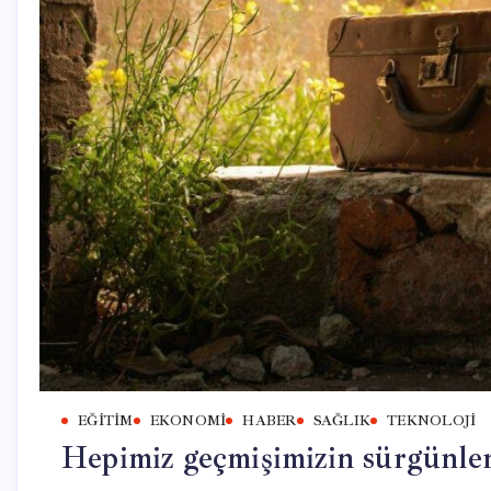
EĞITIM
EKONOMI
HABER
SAĞLIK
TEKNOLOJI
Hepimiz geçmişimizin sürgünler