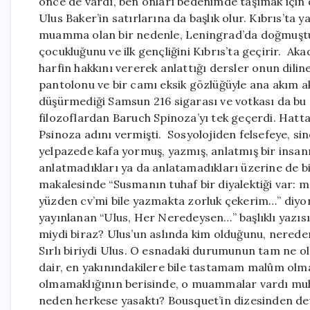
önce de vardı, ben onları bedenimde taşımak için
Ulus Baker’in satırlarına da başlık olur. Kıbrıs’ta 
muamma olan bir nedenle, Leningrad’da doğmuştur. 
çocukluğunu ve ilk gençliğini Kıbrıs’ta geçirir. A
harfin hakkını vererek anlattığı dersler onun diline
pantolonu ve bir camı eksik gözlüğüyle ana akım a
düşürmediği Samsun 216 sigarası ve votkası da b
filozoflardan Baruch Spinoza’yı tek geçerdi. Hatta 
Psinoza adını vermişti. Sosyolojiden felsefeye, s
yelpazede kafa yormuş, yazmış, anlatmış bir insanın 
anlatmadıkları ya da anlatamadıkları üzerine de bi
makalesinde “Susmanın tuhaf bir diyalektiği var:
yüzden cv’mi bile yazmakta zorluk çekerim…” diyo
yayınlanan “Ulus, Her Neredeysen…” başlıklı yazısı
miydi biraz? Ulus’un aslında kim olduğunu, nereden 
Sırlı biriydi Ulus. O esnadaki durumunun tam ne o
dair, en yakınındakilere bile tastamam malûm ol
olmamaklığının berisinde, o muammalar vardı muhak
neden herkese yasaktı? Bousquet’in dizesinden dev