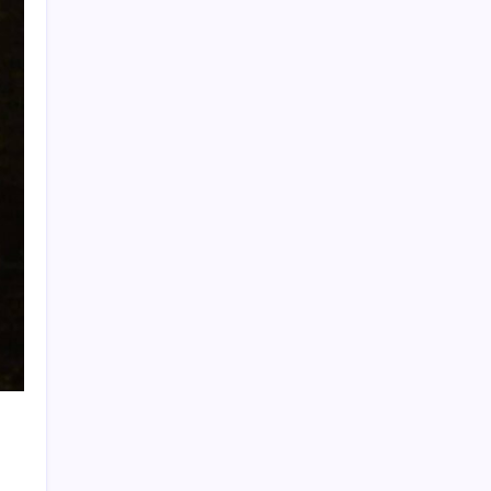
Cezaevlerinde iğne atsan yere düşmez
AB’den 348 uyduluk güvenlik iletişim ağına
onay
Google Messages’a Yeni Uzun Basma
Menüsü Geldi
Gökhan Günaydın: ‘Seçimden kaçmasınlar.
Sokağa çıksınlar, görelim onları’
Tarihi borsa çöküşü: ‘Kaybedenler Kulübü’
siyasi parti kuruyor!
Eskişehir’de 2 belediye başkanı YENİ
Parti’ye geçti
Çin’in altın alımında üç yılın rekoru
ABD ile ticaret gerilimine rağmen artış: Çin
malları tüm dünyayı sarıyor
Salgın hızla yayıldı: 1,5 milyon koli yumurta
toplatıldı