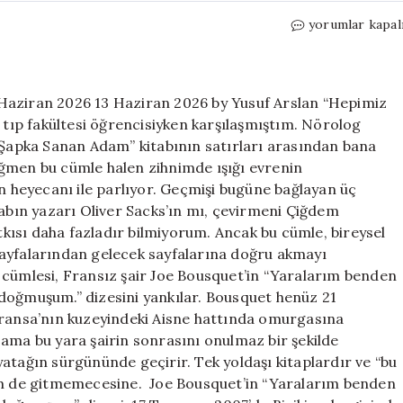
Hepimiz
yorumlar kapal
geçmişimizin
sürgünleriyiz
için
Haziran 2026 13 Haziran 2026 by Yusuf Arslan “Hepimiz
r tıp fakültesi öğrencisiyken karşılaşmıştım. Nörolog
ı Şapka Sanan Adam” kitabının satırları arasından bana
ağmen bu cümle halen zihnimde ışığı evrenin
ın heyecanı ile parlıyor. Geçmişi bugüne bağlayan üç
tabın yazarı Oliver Sacks’ın mı, çevirmeni Çiğdem
atkısı daha fazladır bilmiyorum. Ancak bu cümle, bireysel
sayfalarından gelecek sayfalarına doğru akmayı
 cümlesi, Fransız şair Joe Bousquet’in “Yaralarım benden
doğmuşum.” dizesini yankılar. Bousquet henüz 21
Fransa’nın kuzeyindeki Aisne hattında omurgasına
 ama bu yara şairin sonrasını onulmaz bir şekilde
r yatağın sürgününde geçirir. Tek yoldaşı kitaplardır ve “bu
hem de gitmemecesine. Joe Bousquet’in “Yaralarım benden