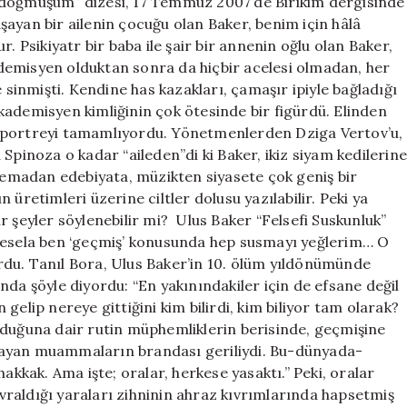
 doğmuşum” dizesi, 17 Temmuz 2007’de Birikim dergisinde
yaşayan bir ailenin çocuğu olan Baker, benim için hâlâ
Psikiyatr bir baba ile şair bir annenin oğlu olan Baker,
kademisyen olduktan sonra da hiçbir acelesi olmadan, her
 sinmişti. Kendine has kazakları, çamaşır ipiyle bağladığı
kademisyen kimliğinin çok ötesinde bir figürdü. Elinden
u portreyi tamamlıyordu. Yönetmenlerden Dziga Vertov’u,
Spinoza o kadar “aileden”di ki Baker, ikiz siyam kedilerin
inemadan edebiyata, müzikten siyasete çok geniş bir
üretimleri üzerine ciltler dolusu yazılabilir. Peki ya
r şeyler söylenebilir mi? Ulus Baker “Felsefi Suskunluk”
 mesela ben ‘geçmiş’ konusunda hep susmayı yeğlerim… O
rdu. Tanıl Bora, Ulus Baker’in 10. ölüm yıldönümünde
nda şöyle diyordu: “En yakınındakiler için de efsane değil
gelip nereye gittiğini kim bilirdi, kim biliyor tam olarak?
lduğuna dair rutin müphemliklerin berisinde, geçmişine
mayan muammaların brandası geriliydi. Bu-dünyada-
kak. Ama işte; oralar, herkese yasaktı.” Peki, oralar
raldığı yaraları zihninin ahraz kıvrımlarında hapsetmiş