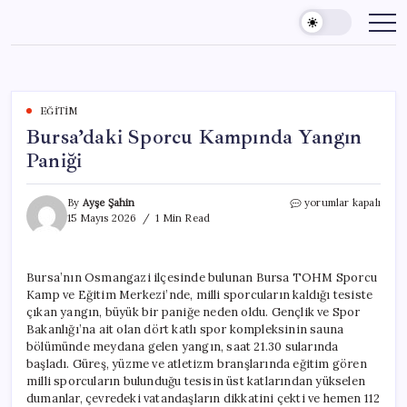
Skip
to
content
EĞITIM
Bursa’daki Sporcu Kampında Yangın
Paniği
Bursa’daki
By
Ayşe Şahin
yorumlar kapalı
Sporcu
15 Mayıs 2026
1 Min Read
Kampında
Yangın
Paniği
Bursa’nın Osmangazi ilçesinde bulunan Bursa TOHM Sporcu
için
Kamp ve Eğitim Merkezi’nde, milli sporcuların kaldığı tesiste
çıkan yangın, büyük bir paniğe neden oldu. Gençlik ve Spor
Bakanlığı’na ait olan dört katlı spor kompleksinin sauna
bölümünde meydana gelen yangın, saat 21.30 sularında
başladı. Güreş, yüzme ve atletizm branşlarında eğitim gören
milli sporcuların bulunduğu tesisin üst katlarından yükselen
dumanlar, çevredeki vatandaşların dikkatini çekti ve hemen 112