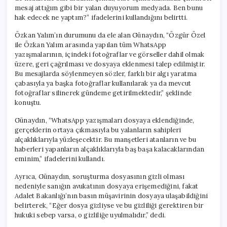
mesaj attığım gibi bir yalan duyuyorum medyada. Ben bunu
hak edecek ne yaptım?” ifadelerini kullandığını belirtti.
Özkan Yalım’ın durumunu da ele alan Günaydın, “Özgür Özel
ile Özkan Yalım arasında yapılan tüm WhatsApp
yazışmalarının, içindeki fotoğraflar ve görseller dahil olmak
üzere, geri çağrılması ve dosyaya eklenmesi talep edilmiştir.
Bu mesajlarda söylenmeyen sözler, farklı bir algı yaratma
çabasıyla ya başka fotoğraflar kullanılarak ya da mevcut
fotoğraflar silinerek gündeme getirilmektedir,” şeklinde
konuştu.
Günaydın, “WhatsApp yazışmaları dosyaya eklendiğinde,
gerçeklerin ortaya çıkmasıyla bu yalanların sahipleri
alçaklıklarıyla yüzleşecektir. Bu manşetleri atanların ve bu
haberleri yapanların alçaklıklarıyla baş başa kalacaklarından
eminim,” ifadelerini kullandı.
Ayrıca, Günaydın, soruşturma dosyasının gizli olması
nedeniyle sanığın avukatının dosyaya erişemediğini, fakat
Adalet Bakanlığı’nın basın müşavirinin dosyaya ulaşabildiğini
belirterek, “Eğer dosya gizliyse ve bu gizliliği gerektiren bir
hukuki sebep varsa, o gizliliğe uyulmalıdır,” dedi.