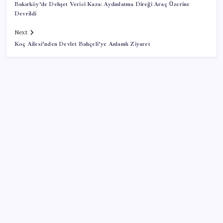
Bakırköy’de Dehşet Verici Kaza: Aydınlatma Direği Araç Üzerine
Devrildi
Next
Koç Ailesi’nden Devlet Bahçeli’ye Anlamlı Ziyaret
SON YAZILAR
IPARD-III hibesiyle 634.3 milyon lira
Gabar’da yeni rekor! Bakan Bayraktar: Üretimin,
istihdamın ve umudun adresi oldu
İmam hatipliler, imam hatip seçmedi