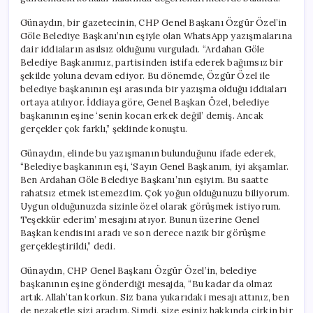
Talep
Edildi
Günaydın, bir gazetecinin, CHP Genel Başkanı Özgür Özel’in
için
Göle Belediye Başkanı’nın eşiyle olan WhatsApp yazışmalarına
dair iddiaların asılsız olduğunu vurguladı. “Ardahan Göle
Belediye Başkanımız, partisinden istifa ederek bağımsız bir
şekilde yoluna devam ediyor. Bu dönemde, Özgür Özel ile
belediye başkanının eşi arasında bir yazışma olduğu iddiaları
ortaya atılıyor. İddiaya göre, Genel Başkan Özel, belediye
başkanının eşine ‘senin kocan erkek değil’ demiş. Ancak
gerçekler çok farklı,” şeklinde konuştu.
Günaydın, elinde bu yazışmanın bulunduğunu ifade ederek,
“Belediye başkanının eşi, ‘Sayın Genel Başkanım, iyi akşamlar.
Ben Ardahan Göle Belediye Başkanı’nın eşiyim. Bu saatte
rahatsız etmek istemezdim. Çok yoğun olduğunuzu biliyorum.
Uygun olduğunuzda sizinle özel olarak görüşmek istiyorum.
Teşekkür ederim’ mesajını atıyor. Bunun üzerine Genel
Başkan kendisini aradı ve son derece nazik bir görüşme
gerçekleştirildi,” dedi.
Günaydın, CHP Genel Başkanı Özgür Özel’in, belediye
başkanının eşine gönderdiği mesajda, “Bu kadar da olmaz
artık. Allah’tan korkun. Siz bana yukarıdaki mesajı attınız, ben
de nezaketle sizi aradım. Şimdi, size eşiniz hakkında çirkin bir