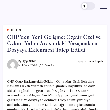
Skip
to
content
EĞITIM
CHP’den Yeni Gelişme: Özgür Özel ve
Özkan Yalım Arasındaki Yazışmaların
Dosyaya Eklenmesi Talep Edildi
CHP’den
By
Ayşe Şahin
yorumlar kapalı
Yeni
14 Mayıs 2026
2 Min Read
Gelişme:
Özgür
Özel
CHP Grup Başkanvekili Gökhan Günaydın, Uşak Belediye
ve
Başkanı Özkan Yalım’ın etkin pişmanlık başvurusuna dair
Özkan
Yalım
iddiaları gündeme getirerek, “Özgür Özel ile Özkan Yalım
Arasındaki
arasında gerçekleşen tüm WhatsApp yazışmalarının geri
Yazışmaların
çağrılması ve dosyaya eklenmesi talep edilmiştir” diye
Dosyaya
açıkladı. Günaydın, TBMM’de yaptığı basın toplantısında,
Eklenmesi
gündemdeki konular hakkında değerlendirmelerde bulundu.