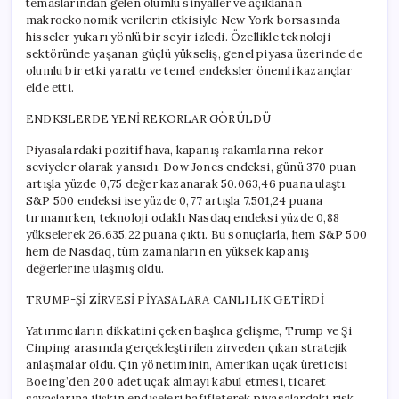
temaslarından gelen olumlu sinyaller ve açıklanan
makroekonomik verilerin etkisiyle New York borsasında
hisseler yukarı yönlü bir seyir izledi. Özellikle teknoloji
sektöründe yaşanan güçlü yükseliş, genel piyasa üzerinde de
olumlu bir etki yarattı ve temel endeksler önemli kazançlar
elde etti.
ENDKSLERDE YENİ REKORLAR GÖRÜLDÜ
Piyasalardaki pozitif hava, kapanış rakamlarına rekor
seviyeler olarak yansıdı. Dow Jones endeksi, günü 370 puan
artışla yüzde 0,75 değer kazanarak 50.063,46 puana ulaştı.
S&P 500 endeksi ise yüzde 0,77 artışla 7.501,24 puana
tırmanırken, teknoloji odaklı Nasdaq endeksi yüzde 0,88
yükselerek 26.635,22 puana çıktı. Bu sonuçlarla, hem S&P 500
hem de Nasdaq, tüm zamanların en yüksek kapanış
değerlerine ulaşmış oldu.
TRUMP-Şİ ZİRVESİ PİYASALARA CANLILIK GETİRDİ
Yatırımcıların dikkatini çeken başlıca gelişme, Trump ve Şi
Cinping arasında gerçekleştirilen zirveden çıkan stratejik
anlaşmalar oldu. Çin yönetiminin, Amerikan uçak üreticisi
Boeing’den 200 adet uçak almayı kabul etmesi, ticaret
savaşlarına ilişkin endişeleri hafifleterek piyasalardaki risk