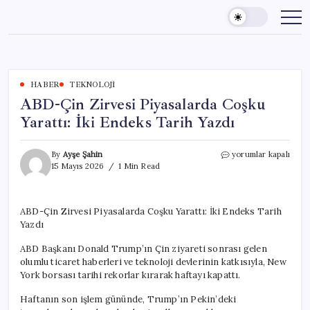
Skip
to
content
HABER
TEKNOLOJI
ABD-Çin Zirvesi Piyasalarda Coşku
Yarattı: İki Endeks Tarih Yazdı
ABD-
By
Ayşe Şahin
yorumlar kapalı
Çin
15 Mayıs 2026
1 Min Read
Zirvesi
Piyasalarda
Coşku
ABD-Çin Zirvesi Piyasalarda Coşku Yarattı: İki Endeks Tarih
Yarattı:
Yazdı
İki
Endeks
ABD Başkanı Donald Trump’ın Çin ziyareti sonrası gelen
Tarih
Yazdı
olumlu ticaret haberleri ve teknoloji devlerinin katkısıyla, New
için
York borsası tarihi rekorlar kırarak haftayı kapattı.
Haftanın son işlem gününde, Trump’ın Pekin’deki