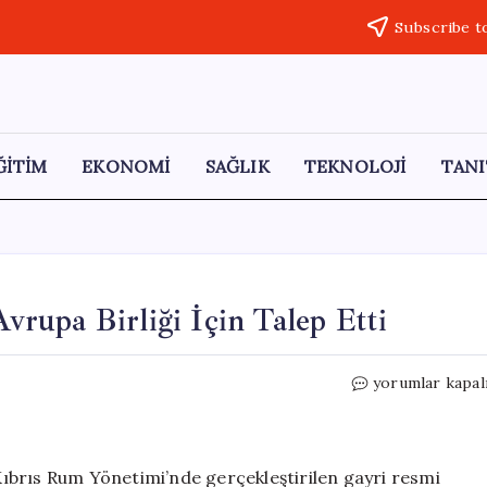
Subscribe t
ĞİTİM
EKONOMİ
SAĞLIK
TEKNOLOJİ
TANI
rupa Birliği İçin Talep Etti
Yunanistan,
yorumlar kapal
NATO
Maddesini
Avrupa
Birliği
ıbrıs Rum Yönetimi’nde gerçekleştirilen gayri resmi