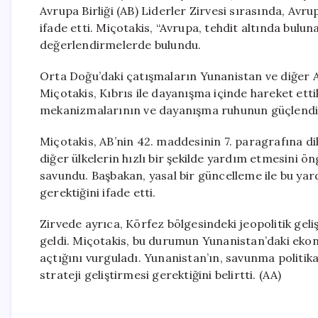
Avrupa Birliği (AB) Liderler Zirvesi sırasında, Avr
ifade etti. Miçotakis, “Avrupa, tehdit altında bulun
değerlendirmelerde bulundu.
Orta Doğu’daki çatışmaların Yunanistan ve diğer Av
Miçotakis, Kıbrıs ile dayanışma içinde hareket etti
mekanizmalarının ve dayanışma ruhunun güçlendiril
Miçotakis, AB’nin 42. maddesinin 7. paragrafına di
diğer ülkelerin hızlı bir şekilde yardım etmesini 
savundu. Başbakan, yasal bir güncelleme ile bu yar
gerektiğini ifade etti.
Zirvede ayrıca, Körfez bölgesindeki jeopolitik ge
geldi. Miçotakis, bu durumun Yunanistan’daki ekonom
açtığını vurguladı. Yunanistan’ın, savunma politika
strateji geliştirmesi gerektiğini belirtti. (AA)