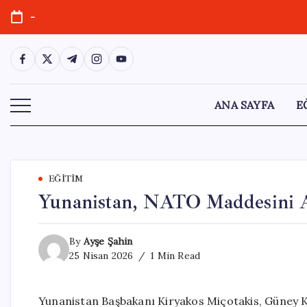
Skip
-
to
content
https://www.facebook.com/
https://twitter.com/
https://t.me/
https://www.instagram.com/
https://youtube.com/
ANA SAYFA
E
EĞITIM
Yunanistan, NATO Maddesini Av
By
Ayşe Şahin
25 Nisan 2026
1 Min Read
Yunanistan Başbakanı Kiryakos Miçotakis, Güney K