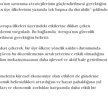
İçin
upa’nın savunma stratejilerinin güçlendirilmesi gerektiğini
Talep
an üye ülkelerinin yanında tek başına da durabilir” şeklinde
Etti
için
rupa ülkeleri üzerindeki etkilerine dikkat çeken
klerini vurguladı. Bu bağlamda, Avrupa’nın güvenlik
mesi gerektiğini belirtti.
kkat çekerek, bir üye ülkeye yönelik saldırı durumunda
öngören bu düzenlemenin artık yeterince etkili olmadığını
dım mekanizmasının daha işlevsel ve aktif hale getirilmesi
lişmelerin küresel ekonomiye olan etkileri de gündeme
ik belirsizlikleri artırdığını ve hayat pahalılığına yol
ları ve ekonomik zorluklar karşısında daha etkili bir