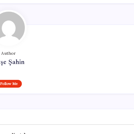
Author
şe Şahin
Follow Me