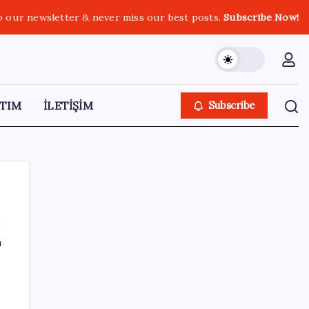
o our newsletter & never miss our best posts.
Subscribe Now!
TIM
İLETİŞİM
Subscribe
ı
SON YAZILAR
Cezaevlerinde iğne atsan yere düşmez