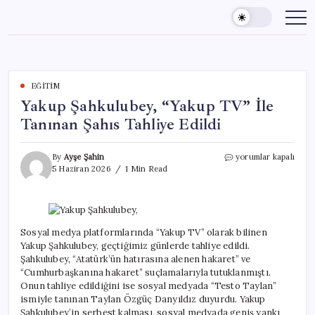
Skip
to
content
EĞITIM
Yakup Şahkulubey, “Yakup TV” İle
Tanınan Şahıs Tahliye Edildi
Yakup
By
Ayşe Şahin
yorumlar kapalı
Şahkulubey,
5 Haziran 2026
1 Min Read
“Yakup
TV”
İle
Tanınan
Şahıs
Sosyal medya platformlarında “Yakup TV” olarak bilinen
Tahliye
Yakup Şahkulubey, geçtiğimiz günlerde tahliye edildi.
Edildi
Şahkulubey, “Atatürk’ün hatırasına alenen hakaret” ve
için
“Cumhurbaşkanına hakaret” suçlamalarıyla tutuklanmıştı.
Onun tahliye edildiğini ise sosyal medyada “Testo Taylan”
ismiyle tanınan Taylan Özgüç Danyıldız duyurdu. Yakup
Şahkulubey’in serbest kalması, sosyal medyada geniş yankı