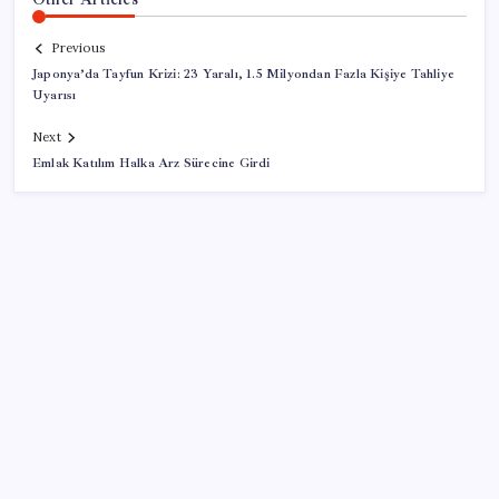
Previous
Japonya’da Tayfun Krizi: 23 Yaralı, 1.5 Milyondan Fazla Kişiye Tahliye
Uyarısı
Next
Emlak Katılım Halka Arz Sürecine Girdi
SON YAZILAR
Gabar’da yeni rekor! Bakan Bayraktar: Üretimin,
istihdamın ve umudun adresi oldu