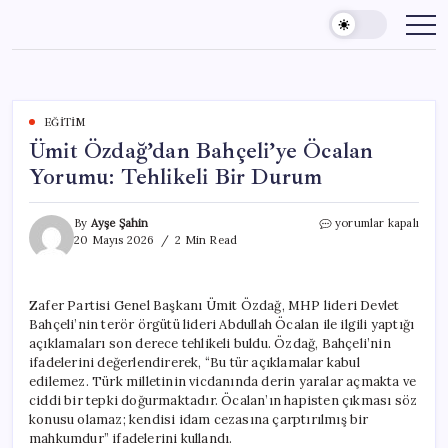
Skip
to
content
EĞITIM
Ümit Özdağ’dan Bahçeli’ye Öcalan
Yorumu: Tehlikeli Bir Durum
Ümit
By
Ayşe Şahin
yorumlar kapalı
Özdağ’dan
20 Mayıs 2026
2 Min Read
Bahçeli’ye
Öcalan
Yorumu:
Zafer Partisi Genel Başkanı Ümit Özdağ, MHP lideri Devlet
Tehlikeli
Bahçeli’nin terör örgütü lideri Abdullah Öcalan ile ilgili yaptığı
Bir
Durum
açıklamaları son derece tehlikeli buldu. Özdağ, Bahçeli’nin
için
ifadelerini değerlendirerek, “Bu tür açıklamalar kabul
edilemez. Türk milletinin vicdanında derin yaralar açmakta ve
ciddi bir tepki doğurmaktadır. Öcalan’ın hapisten çıkması söz
konusu olamaz; kendisi idam cezasına çarptırılmış bir
mahkumdur” ifadelerini kullandı.