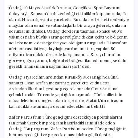
Özdağ, 19 Mayıs Atatürk’ü Anma, Gençlik ve Spor Bayramı
dolayısıyla Samsun’da düzenlediği etkinlikler kapsamında, ilk
olarak Havza ilçesini ziyaret etti. Burada sel felaketi nedeniyle
mağdur olan esnaf ve vatandaşlarla bir araya gelerek, onların
sorunlarını dinledi. Özdağ, derelerin taşması sonucu 400’e
yakın esnafın büyük zarar gördüğüne dikkat çekti ve bölgenin
acil ekonomik desteğe ihtiyacı olduğunu vurguladı. “Havza’nın
afet sonrası ihtiyaç duyduğu yardım miktarı, yapılan 50
milyon civarındaki destekle karşılanamaz. Sarayı buradan
göreve çağırıyorum, bölge afet bölgesi ilan edilmemişse dahi
gerekli finansmanın sağlanması şart” dedi.
Özdağ, ziyaretinin ardından Kıranköy Mezarlığı’nda ünlü
sanatçı Ozan Arif’in mezarını ziyaret etti ve dua etti.
Ardından İlkadım İlçesi’ne geçerek burada Onur Anıtı’na
çelenk bıraktı. Törende yaptığı konuşmada, Türk milletinin
mücadelesinin simgesi olan bu şehirde, Atatürk’ün mirasını
kararlılıkla savunmaya devam edeceklerini belirtti.
Zafer Partisi’nin Türk gençliğini destekleyen politikalarını
tanıtmak üzere bir program hazırladıklarını ifade eden
Özdağ, “Bu program, Zafer Partisi’ni neden Türk gençliğinin
benimseyeceğini ve gelecekte nasıl daha güçlü destek