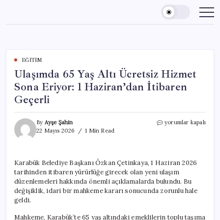
Skip
to
content
EĞITIM
Ulaşımda 65 Yaş Altı Ücretsiz Hizmet
Sona Eriyor: 1 Haziran’dan İtibaren
Geçerli
Ulaşımda
By
Ayşe Şahin
yorumlar kapalı
65
22 Mayıs 2026
1 Min Read
Yaş
Altı
Ücretsiz
Karabük Belediye Başkanı Özkan Çetinkaya, 1 Haziran 2026
Hizmet
tarihinden itibaren yürürlüğe girecek olan yeni ulaşım
Sona
Eriyor:
düzenlemeleri hakkında önemli açıklamalarda bulundu. Bu
1
değişiklik, idari bir mahkeme kararı sonucunda zorunlu hale
Haziran’dan
geldi.
İtibaren
Geçerli
Mahkeme, Karabük’te 65 yaş altındaki emeklilerin toplu taşıma