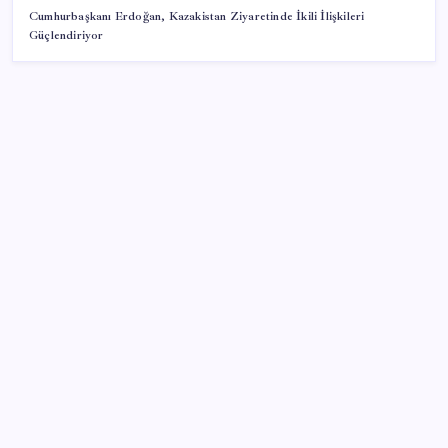
Cumhurbaşkanı Erdoğan, Kazakistan Ziyaretinde İkili İlişkileri
Güçlendiriyor
SON YAZILAR
AB’den 348 uyduluk güvenlik iletişim ağına onay
Google Messages’a Yeni Uzun Basma Menüsü Geldi
Gökhan Günaydın: ‘Seçimden kaçmasınlar. Sokağa
çıksınlar, görelim onları’
Tarihi borsa çöküşü: ‘Kaybedenler Kulübü’ siyasi parti
kuruyor!