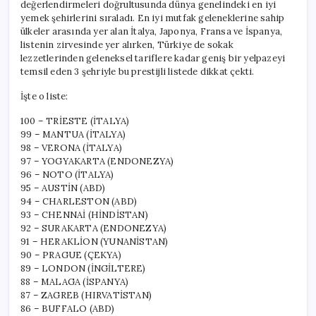
değerlendirmeleri doğrultusunda dünya genelindeki en iyi
yemek şehirlerini sıraladı. En iyi mutfak geleneklerine sahip
ülkeler arasında yer alan İtalya, Japonya, Fransa ve İspanya,
listenin zirvesinde yer alırken, Türkiye de sokak
lezzetlerinden geleneksel tariflere kadar geniş bir yelpazeyi
temsil eden 3 şehriyle bu prestijli listede dikkat çekti.
İşte o liste:
100 – TRİESTE (İTALYA)
99 – MANTUA (İTALYA)
98 – VERONA (İTALYA)
97 – YOGYAKARTA (ENDONEZYA)
96 – NOTO (İTALYA)
95 – AUSTİN (ABD)
94 – CHARLESTON (ABD)
93 – CHENNAİ (HİNDİSTAN)
92 – SURAKARTA (ENDONEZYA)
91 – HERAKLİON (YUNANİSTAN)
90 – PRAGUE (ÇEKYA)
89 – LONDON (İNGİLTERE)
88 – MALAGA (İSPANYA)
87 – ZAGREB (HIRVATİSTAN)
86 – BUFFALO (ABD)