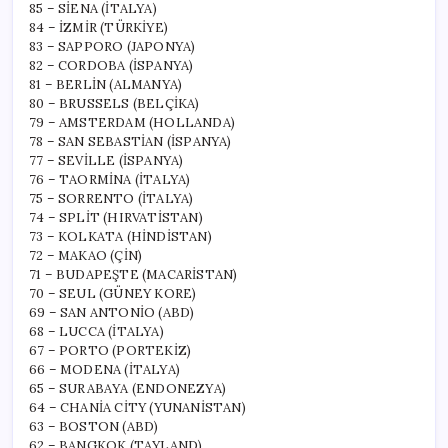
85 – SİENA (İTALYA)
84 – İZMİR (TÜRKİYE)
83 – SAPPORO (JAPONYA)
82 – CORDOBA (İSPANYA)
81 – BERLİN (ALMANYA)
80 – BRUSSELS (BELÇİKA)
79 – AMSTERDAM (HOLLANDA)
78 – SAN SEBASTİAN (İSPANYA)
77 – SEVİLLE (İSPANYA)
76 – TAORMİNA (İTALYA)
75 – SORRENTO (İTALYA)
74 – SPLİT (HIRVATİSTAN)
73 – KOLKATA (HİNDİSTAN)
72 – MAKAO (ÇİN)
71 – BUDAPEŞTE (MACARİSTAN)
70 – SEUL (GÜNEY KORE)
69 – SAN ANTONİO (ABD)
68 – LUCCA (İTALYA)
67 – PORTO (PORTEKİZ)
66 – MODENA (İTALYA)
65 – SURABAYA (ENDONEZYA)
64 – CHANİA CİTY (YUNANİSTAN)
63 – BOSTON (ABD)
62 – BANGKOK (TAYLAND)