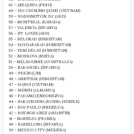
61 – AREQUİPA (PERU)
60 – HO CHİ MİNH ŞEHRİ (VİETNAM)
59 – WASHİNGTON. DC (ABD)
58 – MONTREAL (KANADA)
57 – VALENCİA (İSPANYA)
56 – ST. LOUİS (ABD)
55 – BELGRAD (SIRBİSTAN)
54 – HAYDARABAD (HİNDİSTAN)
53 – YENİ DELHİ (HİNDİSTAN)
52 – MOSKOVA (RUSYA)
51 – MELBOURNE (AVUSTRALYA)
50 – ZARAGOZA (İSPANYA)
49 – PEKİN (ÇİN)
48 – AMRİTSAR (HİNDİSTAN)
47 – HANOİ (VİETNAM)
46 – MÜNİH (ALMANYA)
45 – PADANG (ENDONEZYA)
44 – SARAYBOSNA (BOSNA HERSEK)
43 – SAU PAULO (BREZİLYA)
42 – BUENOS AİRES (ARJANTİN)
41 – MARSİLYA (FRANSA)
40 – BARSELONA (İSPANYA)
39 – MEXİCO CITY (MEKSİKA)