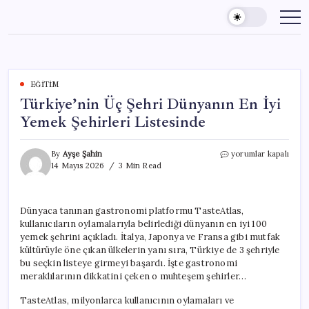
Skip
to
content
EĞITIM
Türkiye’nin Üç Şehri Dünyanın En İyi
Yemek Şehirleri Listesinde
Türkiye’nin
By
Ayşe Şahin
yorumlar kapalı
Üç
14 Mayıs 2026
3 Min Read
Şehri
Dünyanın
En
Dünyaca tanınan gastronomi platformu TasteAtlas,
İyi
kullanıcıların oylamalarıyla belirlediği dünyanın en iyi 100
Yemek
Şehirleri
yemek şehrini açıkladı. İtalya, Japonya ve Fransa gibi mutfak
Listesinde
kültürüyle öne çıkan ülkelerin yanı sıra, Türkiye de 3 şehriyle
için
bu seçkin listeye girmeyi başardı. İşte gastronomi
meraklılarının dikkatini çeken o muhteşem şehirler…
TasteAtlas, milyonlarca kullanıcının oylamaları ve