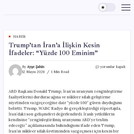
Skip
to
content
HABER
Trump’tan İran’a İlişkin Kesin
İfadeler: “Yüzde 100 Eminim”
Trump’tan
By
Ayşe Şahin
yorumlar kapalı
İran’a
12 Mayıs 2026
1 Min Read
İlişkin
Kesin
İfadeler:
ABD Başkanı Donald Trump, İran’ın uranyum zenginleştirme
“Yüzde
faaliyetlerini durduracağına ve nükleer silah geliştirme
100
Eminim”
niyetinden vazgeçeceğine dair “yüzde 100” güven duyduğunu
için
belirtti. Trump, WABC Radyo ile gerçekleştirdiği röportajda,
İran’daki son gelişmeleri değerlendirdi. İranlı yetkililerin
kendisine “zenginleştirilmiş uranyumu ABD’ye teslim
edeceğiz” açıklamasında bulunduğunu ifade eden Trump,
İran’ın nükleer silah üretiminden vazgeçmesi için kesin bir