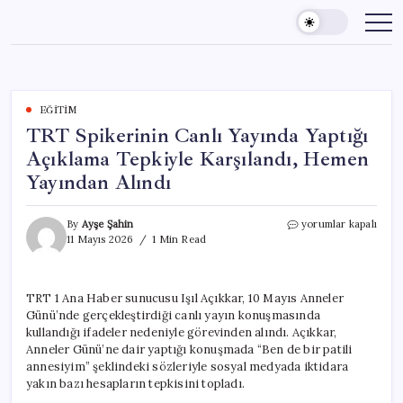
Skip
to
content
EĞITIM
TRT Spikerinin Canlı Yayında Yaptığı
Açıklama Tepkiyle Karşılandı, Hemen
Yayından Alındı
TRT
By
Ayşe Şahin
yorumlar kapalı
Spikerinin
11 Mayıs 2026
1 Min Read
Canlı
Yayında
Yaptığı
TRT 1 Ana Haber sunucusu Işıl Açıkkar, 10 Mayıs Anneler
Açıklama
Günü’nde gerçekleştirdiği canlı yayın konuşmasında
Tepkiyle
Karşılandı,
kullandığı ifadeler nedeniyle görevinden alındı. Açıkkar,
Hemen
Anneler Günü’ne dair yaptığı konuşmada “Ben de bir patili
Yayından
annesiyim” şeklindeki sözleriyle sosyal medyada iktidara
Alındı
yakın bazı hesapların tepkisini topladı.
için