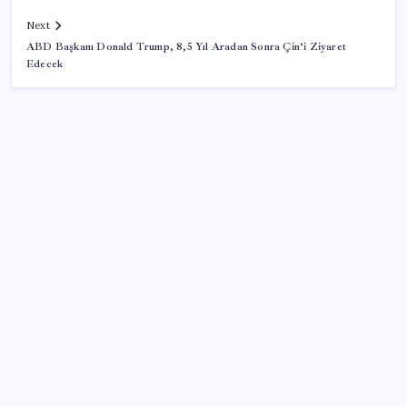
Next
ABD Başkanı Donald Trump, 8,5 Yıl Aradan Sonra Çin’i Ziyaret
Edecek
SON YAZILAR
Meclis’e sunuldu… TBMM Başkanı Numan
Kurtulmuş’tan ‘çerçeve yasa’ açıklaması: ‘Türkiye’nin
iç kalesini tahkim edecek’
YENİ Parti lideri Özel, ilk temel atma törenini
Ankara’da gerçekleştirdi: ‘Dönen dönsün ben