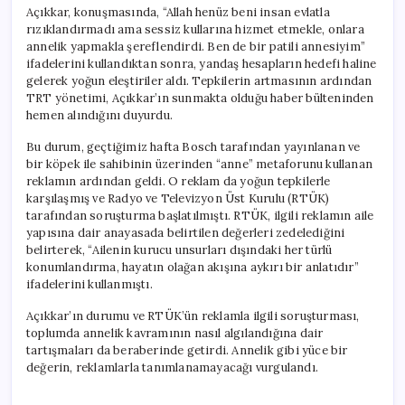
Açıkkar, konuşmasında, “Allah henüz beni insan evlatla
rızıklandırmadı ama sessiz kullarına hizmet etmekle, onlara
annelik yapmakla şereflendirdi. Ben de bir patili annesiyim”
ifadelerini kullandıktan sonra, yandaş hesapların hedefi haline
gelerek yoğun eleştiriler aldı. Tepkilerin artmasının ardından
TRT yönetimi, Açıkkar’ın sunmakta olduğu haber bülteninden
hemen alındığını duyurdu.
Bu durum, geçtiğimiz hafta Bosch tarafından yayınlanan ve
bir köpek ile sahibinin üzerinden “anne” metaforunu kullanan
reklamın ardından geldi. O reklam da yoğun tepkilerle
karşılaşmış ve Radyo ve Televizyon Üst Kurulu (RTÜK)
tarafından soruşturma başlatılmıştı. RTÜK, ilgili reklamın aile
yapısına dair anayasada belirtilen değerleri zedelediğini
belirterek, “Ailenin kurucu unsurları dışındaki her türlü
konumlandırma, hayatın olağan akışına aykırı bir anlatıdır”
ifadelerini kullanmıştı.
Açıkkar’ın durumu ve RTÜK’ün reklamla ilgili soruşturması,
toplumda annelik kavramının nasıl algılandığına dair
tartışmaları da beraberinde getirdi. Annelik gibi yüce bir
değerin, reklamlarla tanımlanamayacağı vurgulandı.