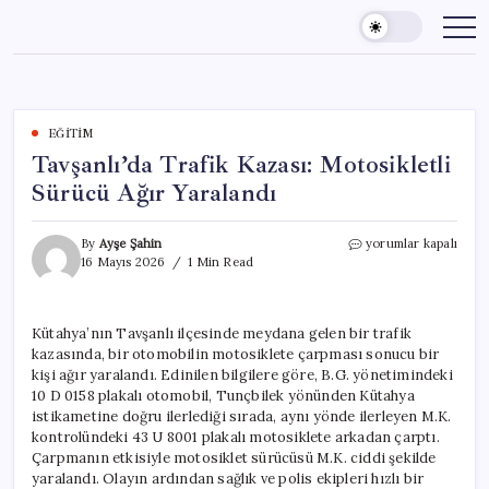
Skip
to
content
EĞITIM
Tavşanlı’da Trafik Kazası: Motosikletli
Sürücü Ağır Yaralandı
Tavşanlı’da
By
Ayşe Şahin
yorumlar kapalı
Trafik
16 Mayıs 2026
1 Min Read
Kazası:
Motosikletli
Sürücü
Kütahya’nın Tavşanlı ilçesinde meydana gelen bir trafik
Ağır
kazasında, bir otomobilin motosiklete çarpması sonucu bir
Yaralandı
için
kişi ağır yaralandı. Edinilen bilgilere göre, B.G. yönetimindeki
10 D 0158 plakalı otomobil, Tunçbilek yönünden Kütahya
istikametine doğru ilerlediği sırada, aynı yönde ilerleyen M.K.
kontrolündeki 43 U 8001 plakalı motosiklete arkadan çarptı.
Çarpmanın etkisiyle motosiklet sürücüsü M.K. ciddi şekilde
yaralandı. Olayın ardından sağlık ve polis ekipleri hızlı bir