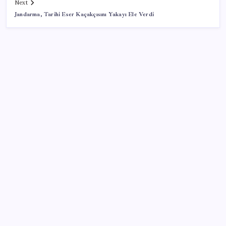
Next
Jandarma, Tarihi Eser Kaçakçısını Yakayı Ele Verdi
SON YAZILAR
Meclis’e sunuldu… TBMM Başkanı Numan
Kurtulmuş’tan ‘çerçeve yasa’ açıklaması: ‘Türkiye’nin
iç kalesini tahkim edecek’
YENİ Parti lideri Özel, ilk temel atma törenini
Ankara’da gerçekleştirdi: ‘Dönen dönsün ben
dönmezem yolumdan’
Zamsız maaş, satış şüphesi doğurdu