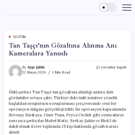
Skip
to
content
EĞITIM
Tan Taşçı’nın Gözaltına Alınma Anı
Kameralara Yansıdı
Tan
By
Ayşe Şahin
yorumlar kapalı
Taşçı’nın
22 Mayıs 2026
1 Min Read
Gözaltına
Alınma
Anı
Ünlü şarkıcı Tan Taşçı’nın gözaltına alındığı anlara dair
Kameralara
görüntüler ortaya çıktı. Türkiye’deki ünlü isimlere yönelik
Yansıdı
için
başlatılan uyuşturucu soruşturması çerçevesinde yeni bir
operasyon dalgası gerçekleştirildi. Bu operasyon kapsamında
Serenay Sarıkaya, Onur Tuna, Feyza Civelek gibi oyuncuların
yanı sıra şarkıcılar Mabel Matiz, Berkay Şahin ve Blok3 de
dahil olmak üzere toplamda 25 kişi hakkında gözaltı kararı
alındı.