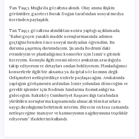
Tan Taşçı, Muğla’da gözaltına alındı. Olay anına ilişkin
görüntüler, gazeteci Burak Doğan tarafından sosyal medya
üzerinden paylaşıldı.
Tan Taşçı, gözaltına alındıktan sonra yaptığı açıklamada,
“Bahsi geçen yasaklı madde soruşturmasında adımın
geçtiğini benden önce sosyal medyadan öğrendim. Bu
duruma şaşırmış durumdayım. Şu anda Bodrum’daki
evimdeyim ve planladığımız konserler için İzmir’e gitmek
üzereyim. Konuyla ilgili resmi süreci avukatım aracılığıyla
takip ediyorum ve detayları ondan bekliyorum. Planladığımız
konserlerle ilgili bir aksama ya da iptal söz konusu değil.
Gelişmeleri netleştirdikçe sizlerle paylaşacağım. Avukatımla
yaptığım görüşmenin ardından İzmir yolundan döneceğim ve
gerekli işlemler için Bodrum Jandarma Komutanlığı’na
gideceğim. Bakırköy Cumhuriyet Başsavcılığı tarafından
yürütülen soruşturma kapsamında alınacak tüm kararlara
saygı duyduğumu belirtmek isterim. Sürecin en kısa zamanda
netleşeceğine inanıyor ve kamuoyunun sağduyusuna teşekkür
ediyorum” ifadelerini kullandı.