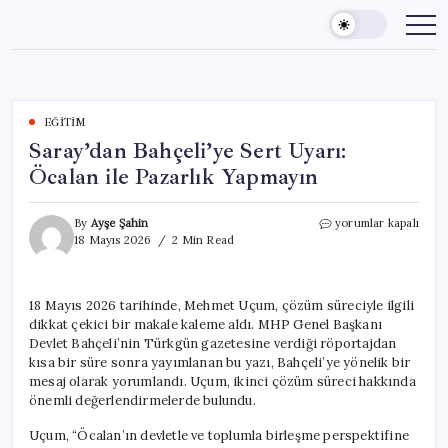
Skip
to
content
EĞITIM
Saray’dan Bahçeli’ye Sert Uyarı:
Öcalan ile Pazarlık Yapmayın
Saray’dan
By
Ayşe Şahin
yorumlar kapalı
Bahçeli’ye
18 Mayıs 2026
2 Min Read
Sert
Uyarı:
Öcalan
18 Mayıs 2026 tarihinde, Mehmet Uçum, çözüm süreciyle ilgili
ile
dikkat çekici bir makale kaleme aldı. MHP Genel Başkanı
Pazarlık
Yapmayın
Devlet Bahçeli’nin Türkgün gazetesine verdiği röportajdan
için
kısa bir süre sonra yayımlanan bu yazı, Bahçeli’ye yönelik bir
mesaj olarak yorumlandı. Uçum, ikinci çözüm süreci hakkında
önemli değerlendirmelerde bulundu.
Uçum, “Öcalan’ın devletle ve toplumla birleşme perspektifine