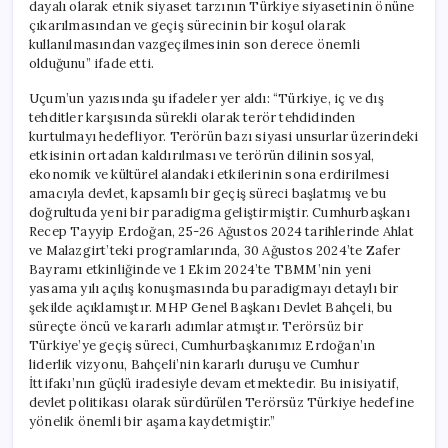
dayalı olarak etnik siyaset tarzının Türkiye siyasetinin önüne
çıkarılmasından ve geçiş sürecinin bir koşul olarak
kullanılmasından vazgeçilmesinin son derece önemli
olduğunu” ifade etti.
Uçum’un yazısında şu ifadeler yer aldı: “Türkiye, iç ve dış
tehditler karşısında sürekli olarak terör tehdidinden
kurtulmayı hedefliyor. Terörün bazı siyasi unsurlar üzerindeki
etkisinin ortadan kaldırılması ve terörün dilinin sosyal,
ekonomik ve kültürel alandaki etkilerinin sona erdirilmesi
amacıyla devlet, kapsamlı bir geçiş süreci başlatmış ve bu
doğrultuda yeni bir paradigma geliştirmiştir. Cumhurbaşkanı
Recep Tayyip Erdoğan, 25-26 Ağustos 2024 tarihlerinde Ahlat
ve Malazgirt’teki programlarında, 30 Ağustos 2024’te Zafer
Bayramı etkinliğinde ve 1 Ekim 2024’te TBMM’nin yeni
yasama yılı açılış konuşmasında bu paradigmayı detaylı bir
şekilde açıklamıştır. MHP Genel Başkanı Devlet Bahçeli, bu
süreçte öncü ve kararlı adımlar atmıştır. Terörsüz bir
Türkiye’ye geçiş süreci, Cumhurbaşkanımız Erdoğan’ın
liderlik vizyonu, Bahçeli’nin kararlı duruşu ve Cumhur
İttifakı’nın güçlü iradesiyle devam etmektedir. Bu inisiyatif,
devlet politikası olarak sürdürülen Terörsüz Türkiye hedefine
yönelik önemli bir aşama kaydetmiştir.”