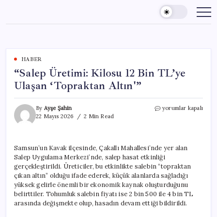
Skip
to
content
HABER
“Salep Üretimi: Kilosu 12 Bin TL’ye
Ulaşan ‘Topraktan Altın'”
“Salep
By
Ayşe Şahin
yorumlar kapalı
Üretimi:
22 Mayıs 2026
2 Min Read
Kilosu
12
Bin
Samsun’un Kavak ilçesinde, Çakallı Mahallesi’nde yer alan
TL’ye
Salep Uygulama Merkezi’nde, salep hasat etkinliği
Ulaşan
‘Topraktan
gerçekleştirildi. Üreticiler, bu etkinlikte salebin “topraktan
Altın'”
çıkan altın” olduğu ifade ederek, küçük alanlarda sağladığı
için
yüksek gelirle önemli bir ekonomik kaynak oluşturduğunu
belirttiler. Tohumluk salebin fiyatı ise 2 bin 500 ile 4 bin TL
arasında değişmekte olup, hasadın devam ettiği bildirildi.