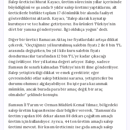
Salep üreticisi Murat Kayacı, üretim sürecinin yıllar içerisinde
büyüdüğünü ve şu anda 9 yıldır salep üretimi yaptıklarını, alt
üreticilerle birlikte toplam 17 dönümlük bir alanda faaliyet
gösterdiklerini aktardı. Kayacı, “Salep alarak kaynatıp
kurutuyor ve toz haline getiriyoruz. Bu ürünleri Türkiye’nin
dört bir yanına gönderiyoruz. İlgi oldukça yoğun” dedi.
Diğer bir üretici Ramazan Aktaş ise fiyatlardaki artışa dikkat
çekerek, “Geçtiğimiz yıl kurutulmuş salebin fiyatı 2 ile 8 bin TL
arasında değişirken, bu yıl 1 kilo kuru salebin fiyatı
dondurmacılar tarafından 12 bin TL’ye kadar çıkacağı
öngörülüyor. Her yıl katma değeri artıyor. Salep, sadece
Samsun ile sınırlı kalmadan Türkiye’nin 81 iline gönderiliyor.
Salep yetiştiriciliği dikkat ve emek gerektirir; eğer
çevresindeki otlar salep bitkisini sararsa, yetiştiriciler bu
durumu olumsuz algılayabiliyor. Bu işte para kazanmak
mümkün, ancak burada para bir amaç değil, bir araç
olmalıdır” şeklinde konuştu.
Samsun İl Tarım ve Orman Müdürü Kemal Yılmaz, bölgedeki
salep üretim kapasitesine dair bilgiler vererek, “Samsun’da
üretim yapılan 106 dekar alanın 88 dekarı çoğaltım amaçlı
üretim için kullanılıyor. Ayrıca, 44 ton üretim amaçlı salep
üretimi mevcut. Bir kısım üreticimiz ise gıda amaçlı salep