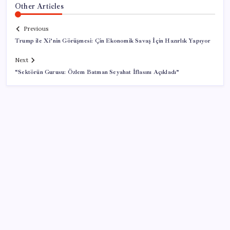
Other Articles
Previous
Trump ile Xi’nin Görüşmesi: Çin Ekonomik Savaş İçin Hazırlık Yapıyor
Next
“Sektörün Gurusu: Özlem Batman Seyahat İflasını Açıkladı”
SON YAZILAR
AB’den 348 uyduluk güvenlik iletişim ağına onay
Google Messages’a Yeni Uzun Basma Menüsü Geldi