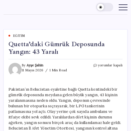
Skip
to
content
EĞITIM
Quetta’daki Gümrük Deposunda
Yangın: 43 Yaralı
Quetta’daki
By
Ayşe Şahin
yorumlar kapalı
Gümrük
11 Mayıs 2026
1 Min Read
Deposunda
Yangın:
43
Pakistan’ın Belucistan eyaletine bağlı Quetta kentindeki bir
Yaralı
gümrük deposunda meydana gelen büyük yangın, 43 kişinin
için
yaralanmasına neden oldu. Yangın, deponun çevresinde
bulunan bir otoparka sıçrayarak, bir LPG tankerinin
patlamasına yol açtı. Olay yerine çok sayıda ambulans ve
itfaiye ekibi sevk edildi. Yaralılardan dört kişinin durumu
ağırken, yangın sonucu birçok araç da kullanılamaz hale geldi.
Belucistan İl Afet Yönetim Otoritesi, yangının kontrol altına