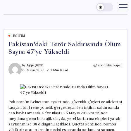
Skip
to
content
EĞITIM
Pakistan’daki Terör Saldırısında Ölüm
Sayısı 47’ye Yükseldi
Pakistan’daki
By
Ayşe Şahin
yorumlar kapalı
Terör
25 Mayıs 2026
1 Min Read
Saldırısında
Ölüm
Sayısı
47’ye
Yükseldi
için
Pakistan’ın Belucistan eyaletinde, güvenlik güçleri ve ailelerini
taşıyan bir trene yönelik gerçekleştirilen intihar saldırısında
can kaybı artarak 47’ye ulaştı. 25 Mayıs 2026 tarihinde
meydana gelen bu trajik olayda, yerel kurtarma ekipleri yaralı
sayısının ise 98 olduğunu açıkladı. Quetta kentinde, bomba
yüklü bir aracın trenin geçişi esnasında patlaması sonucu,