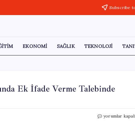
Subscribe t
ĞİTİM
EKONOMİ
SAĞLIK
TEKNOLOJİ
TANI
ında Ek İfade Verme Talebinde
Özkan
yorumlar kapal
Yalım,
Özgür
Özel