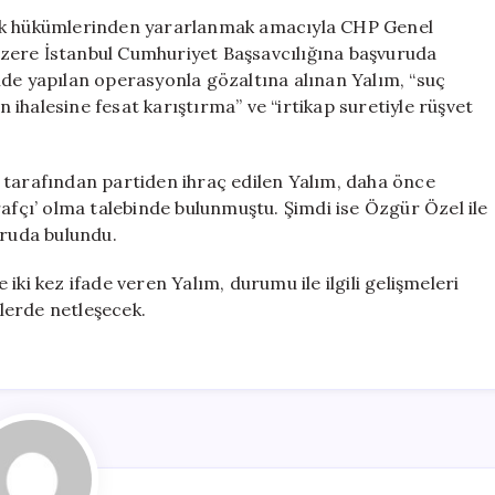
Hakkında
lık hükümlerinden yararlanmak amacıyla CHP Genel
Ek
k üzere İstanbul Cumhuriyet Başsavcılığına başvuruda
İfade
nde yapılan operasyonla gözaltına alınan Yalım, “suç
Verme
ihalesine fesat karıştırma” ve “irtikap suretiyle rüşvet
Talebinde
Bulundu
için
 tarafından partiden ihraç edilen Yalım, daha önce
rafçı’ olma talebinde bulunmuştu. Şimdi ise Özgür Özel ile
uruda bulundu.
iki kez ifade veren Yalım, durumu ile ilgili gelişmeleri
lerde netleşecek.