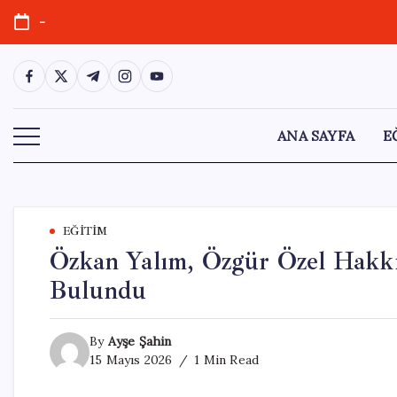
Skip
-
to
content
https://www.facebook.com/
https://twitter.com/
https://t.me/
https://www.instagram.com/
https://youtube.com/
ANA SAYFA
E
EĞITIM
Özkan Yalım, Özgür Özel Hakk
Bulundu
By
Ayşe Şahin
15 Mayıs 2026
1 Min Read