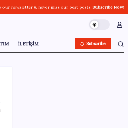
o our newsletter & never miss our best posts.
Subscribe Now!
TIM
İLETİŞİM
Subscribe
SON YAZILAR
ı
İmam hatipliler, imam hatip seçmedi