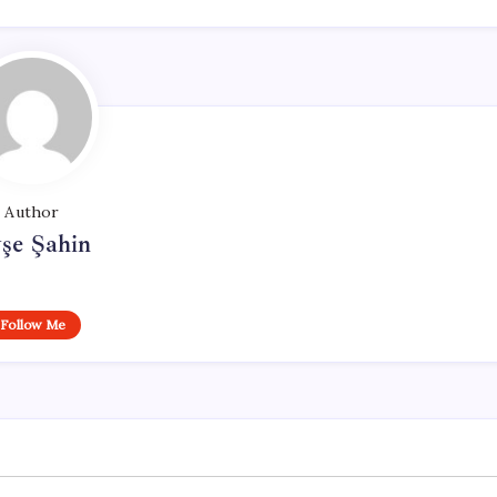
Author
şe Şahin
Follow Me