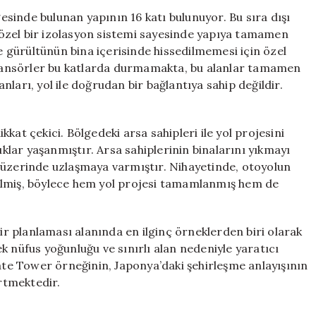
Eşsiz
sinde bulunan yapının 16 katı bulunuyor. Bu sıra dışı
Yapı:
l, özel bir izolasyon sistemi sayesinde yapıya tamamen
Dünyanın
ve gürültünün bina içerisinde hissedilmemesi için özel
En
 asansörler bu katlarda durmamakta, bu alanlar tamamen
İlginç
şanları, yol ile doğrudan bir bağlantıya sahip değildir.
Mimarisi
için
kat çekici. Bölgedeki arsa sahipleri ile yol projesini
ıklar yaşanmıştır. Arsa sahiplerinin binalarını yıkmayı
 üzerinde uzlaşmaya varmıştır. Nihayetinde, otoyolun
ilmiş, böylece hem yol projesi tamamlanmış hem de
 planlaması alanında en ilginç örneklerden biri olarak
k nüfus yoğunluğu ve sınırlı alan nedeniyle yaratıcı
e Tower örneğinin, Japonya’daki şehirleşme anlayışının
irtmektedir.