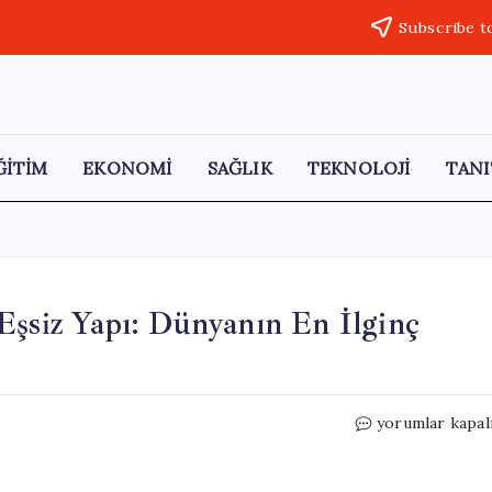
Subscribe t
ĞİTİM
EKONOMİ
SAĞLIK
TEKNOLOJİ
TANI
Eşsiz Yapı: Dünyanın En İlginç
Otoyolun
yorumlar kapal
Bina
İçinden
Geçtiği