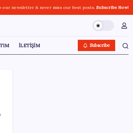
o our newsletter & never miss our best posts.
Subscribe Now!
TIM
İLETİŞİM
Subscribe
SON YAZILAR
ı
Meclis’e sunuldu… TBMM Başkanı Numan
Kurtulmuş’tan ‘çerçeve yasa’ açıklaması: