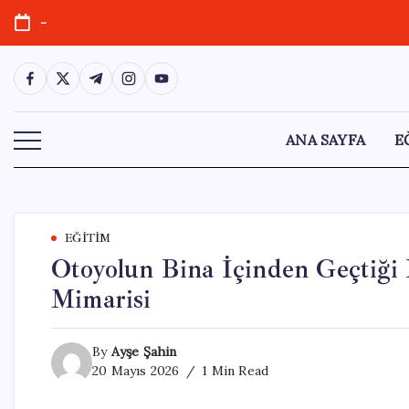
Skip
-
to
content
https://www.facebook.com/
https://twitter.com/
https://t.me/
https://www.instagram.com/
https://youtube.com/
ANA SAYFA
E
EĞITIM
Otoyolun Bina İçinden Geçtiği 
Mimarisi
By
Ayşe Şahin
20 Mayıs 2026
1 Min Read