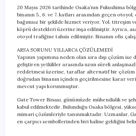
20 Mayıs 2026 tarihinde Osaka’nın Fukushima bölge
binanın 5., 6. ve 7. katları arasından geçen otoyo
bağımsız bir şekilde hizmet veriyor. Yol, titreşim 
köprü destekleri üzerine inşa edilmiştir. Ayrıca,
otoyol trafiğine tahsis edilmiştir. Binanın ofis çalı
ARSA SORUNU YILLARCA ÇÖZÜLEMEDİ
Yapının yapımına neden olan sıra dışı çözüm ise dik
geliştiren yetkililer arasında uzun süreli anlaşmazl
reddetmesi üzerine, taraflar alternatif bir çözüm
doğrudan binanın içinden geçirilmesine karar ver
mevcut yapı korunmuştur.
Gate Tower Binası, günümüzde mühendislik ve şehir
kabul edilmektedir. Bulunduğu Osaka bölgesi, yükse
mimari çözümleriyle tanınmaktadır. Uzmanlar, Gat
en çarpıcı sembollerinden biri haline geldiğini bel