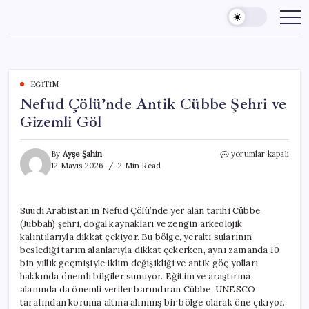
Skip
to
content
EĞITIM
Nefud Çölü’nde Antik Cübbe Şehri ve
Gizemli Göl
Nefud
By
Ayşe Şahin
yorumlar kapalı
Çölü’nde
12 Mayıs 2026
2 Min Read
Antik
Cübbe
Şehri
Suudi Arabistan’ın Nefud Çölü’nde yer alan tarihi Cübbe
ve
(Jubbah) şehri, doğal kaynakları ve zengin arkeolojik
Gizemli
Göl
kalıntılarıyla dikkat çekiyor. Bu bölge, yeraltı sularının
için
beslediği tarım alanlarıyla dikkat çekerken, aynı zamanda 10
bin yıllık geçmişiyle iklim değişikliği ve antik göç yolları
hakkında önemli bilgiler sunuyor. Eğitim ve araştırma
alanında da önemli veriler barındıran Cübbe, UNESCO
tarafından koruma altına alınmış bir bölge olarak öne çıkıyor.