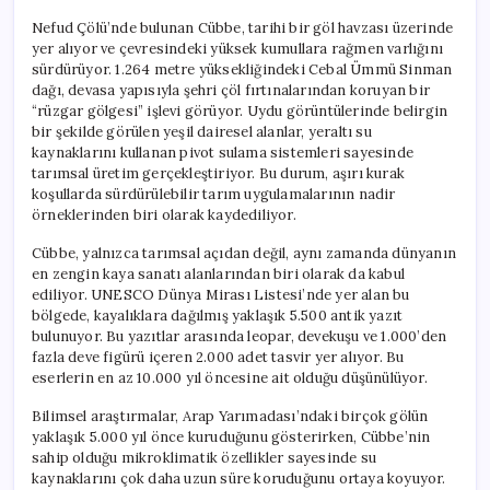
Nefud Çölü’nde bulunan Cübbe, tarihi bir göl havzası üzerinde
yer alıyor ve çevresindeki yüksek kumullara rağmen varlığını
sürdürüyor. 1.264 metre yüksekliğindeki Cebal Ümmü Sinman
dağı, devasa yapısıyla şehri çöl fırtınalarından koruyan bir
“rüzgar gölgesi” işlevi görüyor. Uydu görüntülerinde belirgin
bir şekilde görülen yeşil dairesel alanlar, yeraltı su
kaynaklarını kullanan pivot sulama sistemleri sayesinde
tarımsal üretim gerçekleştiriyor. Bu durum, aşırı kurak
koşullarda sürdürülebilir tarım uygulamalarının nadir
örneklerinden biri olarak kaydediliyor.
Cübbe, yalnızca tarımsal açıdan değil, aynı zamanda dünyanın
en zengin kaya sanatı alanlarından biri olarak da kabul
ediliyor. UNESCO Dünya Mirası Listesi’nde yer alan bu
bölgede, kayalıklara dağılmış yaklaşık 5.500 antik yazıt
bulunuyor. Bu yazıtlar arasında leopar, devekuşu ve 1.000’den
fazla deve figürü içeren 2.000 adet tasvir yer alıyor. Bu
eserlerin en az 10.000 yıl öncesine ait olduğu düşünülüyor.
Bilimsel araştırmalar, Arap Yarımadası’ndaki birçok gölün
yaklaşık 5.000 yıl önce kuruduğunu gösterirken, Cübbe’nin
sahip olduğu mikroklimatik özellikler sayesinde su
kaynaklarını çok daha uzun süre koruduğunu ortaya koyuyor.