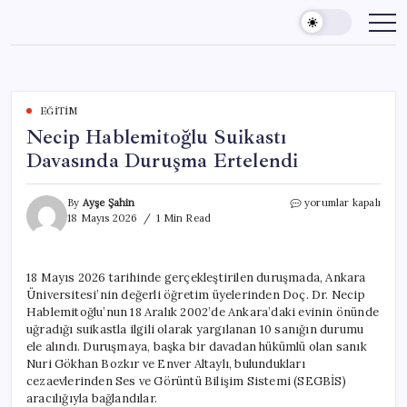
Skip
to
content
EĞITIM
Necip Hablemitoğlu Suikastı
Davasında Duruşma Ertelendi
Necip
By
Ayşe Şahin
yorumlar kapalı
Hablemitoğlu
18 Mayıs 2026
1 Min Read
Suikastı
Davasında
Duruşma
18 Mayıs 2026 tarihinde gerçekleştirilen duruşmada, Ankara
Ertelendi
Üniversitesi’nin değerli öğretim üyelerinden Doç. Dr. Necip
için
Hablemitoğlu’nun 18 Aralık 2002’de Ankara’daki evinin önünde
uğradığı suikastla ilgili olarak yargılanan 10 sanığın durumu
ele alındı. Duruşmaya, başka bir davadan hükümlü olan sanık
Nuri Gökhan Bozkır ve Enver Altaylı, bulundukları
cezaevlerinden Ses ve Görüntü Bilişim Sistemi (SEGBİS)
aracılığıyla bağlandılar.