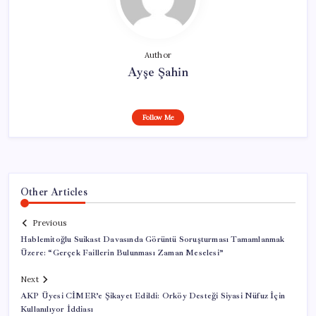
Author
Ayşe Şahin
Follow Me
Other Articles
Previous
Hablemitoğlu Suikast Davasında Görüntü Soruşturması Tamamlanmak
Üzere: “Gerçek Faillerin Bulunması Zaman Meselesi”
Next
AKP Üyesi CİMER’e Şikayet Edildi: Orköy Desteği Siyasi Nüfuz İçin
Kullanılıyor İddiası