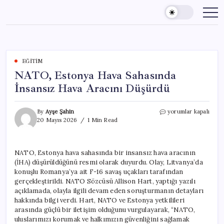
Skip
to
content
EĞITIM
NATO, Estonya Hava Sahasında
İnsansız Hava Aracını Düşürdü
NATO,
By
Ayşe Şahin
yorumlar kapalı
Estonya
20 Mayıs 2026
1 Min Read
Hava
Sahasında
İnsansız
NATO, Estonya hava sahasında bir insansız hava aracının
Hava
(İHA) düşürüldüğünü resmi olarak duyurdu. Olay, Litvanya’da
Aracını
Düşürdü
konuşlu Romanya’ya ait F-16 savaş uçakları tarafından
için
gerçekleştirildi. NATO Sözcüsü Allison Hart, yaptığı yazılı
açıklamada, olayla ilgili devam eden soruşturmanın detayları
hakkında bilgi verdi. Hart, NATO ve Estonya yetkilileri
arasında güçlü bir iletişim olduğunu vurgulayarak, “NATO,
uluslarımızı korumak ve halkımızın güvenliğini sağlamak