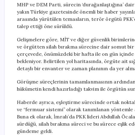
MHP ve DEM Parti, sürecin ‘durağanlaştığına’ dair A
yakın Türkiye gazetesinde önemli bir haber yayınland
arasında yürütülen temasların, terör örgütü PKK’d
talep ettiği öne sürüldü.
Gelişmelere göre, MİT ve diğer güvenlik birimlerin
ve örgütten silah bırakma sürecine dair somut bir ta
çerçevede, önümüzdeki bir hafta ile on gün içinde
bekleniyor. Belirtilen yol haritasında, örgüte ait s
detaylı bir envanter ve zaman planının da yer alm
Görüşme süreçlerinin tamamlanmasının ardından, g
hükümetin kendi hazırladığı takvim ile örgütün sund
Haberde ayrıca, eşleştirme sürecinde ortak noktala
ve “fermuar sistemi” olarak tanımlanan yöntemle 
Buna ek olarak, İmralı’da PKK lideri Abdullah Öcal
sürdüğü, silah bırakma süreci ve bu sürece eşlik ed
gündeme geldi.