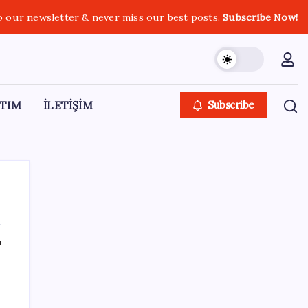
o our newsletter & never miss our best posts.
Subscribe Now!
TIM
İLETİŞİM
Subscribe
ı
SON YAZILAR
Gabar’da yeni rekor! Bakan Bayraktar:
Üretimin, istihdamın ve umudun adresi oldu