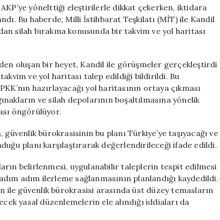
10
KP’ye yönelttiği eleştirilerle dikkat çekerken, iktidara
Gün:
ı. Bu haberde, Milli İstihbarat Teşkilatı (MİT) ile Kandil
Silah
an silah bırakma konusunda bir takvim ve yol haritası
Bırakma
Süreci**
için
den oluşan bir heyet, Kandil ile görüşmeler gerçekleştirdi
kvim ve yol haritası talep edildiği bildirildi. Bu
 PKK’nın hazırlayacağı yol haritasının ortaya çıkması
ığınakların ve silah depolarının boşaltılmasına yönelik
ası öngörülüyor.
üvenlik bürokrasisinin bu planı Türkiye’ye taşıyacağı ve
uğu planı karşılaştırarak değerlendirileceği ifade edildi.
rın belirlenmesi, uygulanabilir taleplerin tespit edilmesi
adım adım ilerleme sağlanmasının planlandığı kaydedildi.
an ile güvenlik bürokrasisi arasında üst düzey temasların
ecek yasal düzenlemelerin ele alındığı iddiaları da