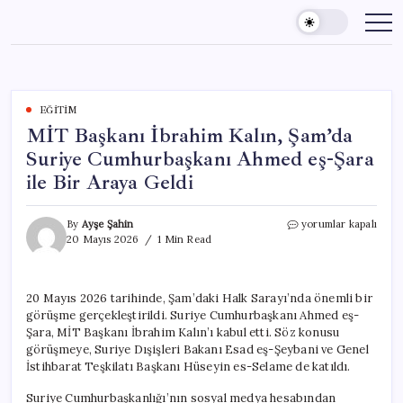
Skip
to
content
EĞITIM
MİT Başkanı İbrahim Kalın, Şam’da
Suriye Cumhurbaşkanı Ahmed eş-Şara
ile Bir Araya Geldi
MİT
By
Ayşe Şahin
yorumlar kapalı
Başkanı
20 Mayıs 2026
1 Min Read
İbrahim
Kalın,
Şam’da
20 Mayıs 2026 tarihinde, Şam’daki Halk Sarayı’nda önemli bir
Suriye
görüşme gerçekleştirildi. Suriye Cumhurbaşkanı Ahmed eş-
Cumhurbaşkanı
Ahmed
Şara, MİT Başkanı İbrahim Kalın’ı kabul etti. Söz konusu
eş-
görüşmeye, Suriye Dışişleri Bakanı Esad eş-Şeybani ve Genel
Şara
İstihbarat Teşkilatı Başkanı Hüseyin es-Selame de katıldı.
ile
Bir
Suriye Cumhurbaşkanlığı’nın sosyal medya hesabından