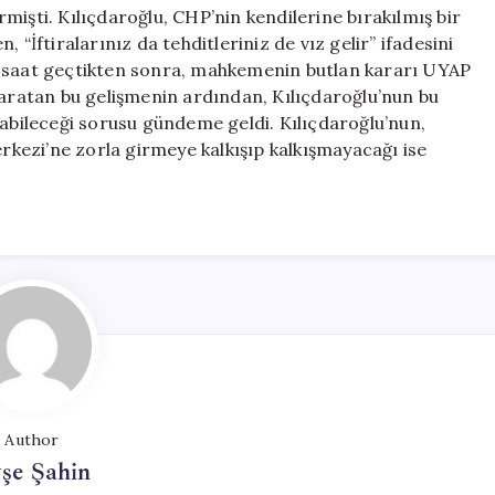
Mi
mişti. Kılıçdaroğlu, CHP’nin kendilerine bırakılmış bir
Bildi?
 “İftiralarınız da tehditleriniz de vız gelir” ifadesini
için
4 saat geçtikten sonra, mahkemenin butlan kararı UYAP
yaratan bu gelişmenin ardından, Kılıçdaroğlu’nun bu
labileceği sorusu gündeme geldi. Kılıçdaroğlu’nun,
kezi’ne zorla girmeye kalkışıp kalkışmayacağı ise
Author
şe Şahin