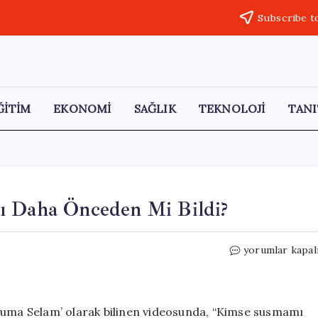
Subscribe t
ĞİTİM
EKONOMİ
SAĞLIK
TEKNOLOJİ
TANI
ı Daha Önceden Mi Bildi?
Kılıçdaroğlu,
yorumlar kapal
Mahkeme
Kararını
Daha
Önceden
yyuma Selam’ olarak bilinen videosunda, “Kimse susmamı