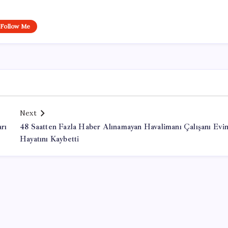
Follow Me
Next
rı
48 Saatten Fazla Haber Alınamayan Havalimanı Çalışanı Evi
Hayatını Kaybetti
Office Lisans Satın Al