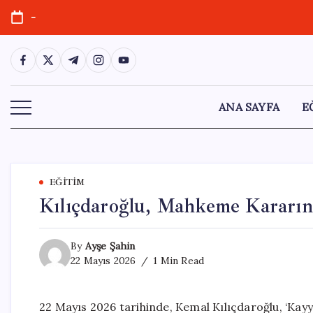
Skip
-
to
content
https://www.facebook.com/
https://twitter.com/
https://t.me/
https://www.instagram.com/
https://youtube.com/
ANA SAYFA
E
EĞITIM
Kılıçdaroğlu, Mahkeme Kararın
By
Ayşe Şahin
22 Mayıs 2026
1 Min Read
22 Mayıs 2026 tarihinde, Kemal Kılıçdaroğlu, ‘Ka