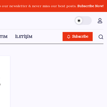
o our newsletter & never miss our best posts.
Subscribe Now!
TIM
İLETİŞİM
Subscribe
ı
SON YAZILAR
Gabar’da yeni rekor! Bakan Bayraktar:
Üretimin, istihdamın ve umudun adresi oldu