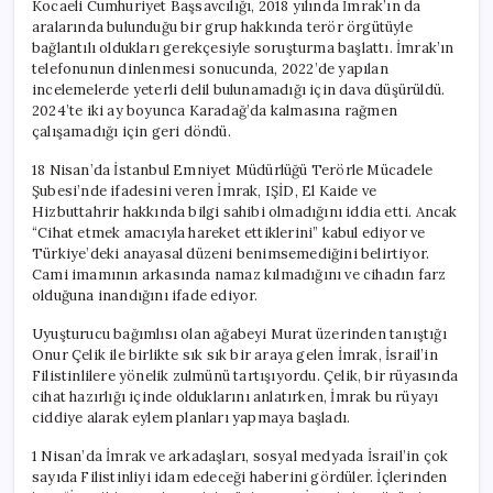
Kocaeli Cumhuriyet Başsavcılığı, 2018 yılında İmrak’ın da
aralarında bulunduğu bir grup hakkında terör örgütüyle
bağlantılı oldukları gerekçesiyle soruşturma başlattı. İmrak’ın
telefonunun dinlenmesi sonucunda, 2022’de yapılan
incelemelerde yeterli delil bulunamadığı için dava düşürüldü.
2024’te iki ay boyunca Karadağ’da kalmasına rağmen
çalışamadığı için geri döndü.
18 Nisan’da İstanbul Emniyet Müdürlüğü Terörle Mücadele
Şubesi’nde ifadesini veren İmrak, IŞİD, El Kaide ve
Hizbuttahrir hakkında bilgi sahibi olmadığını iddia etti. Ancak
“Cihat etmek amacıyla hareket ettiklerini” kabul ediyor ve
Türkiye’deki anayasal düzeni benimsemediğini belirtiyor.
Cami imamının arkasında namaz kılmadığını ve cihadın farz
olduğuna inandığını ifade ediyor.
Uyuşturucu bağımlısı olan ağabeyi Murat üzerinden tanıştığı
Onur Çelik ile birlikte sık sık bir araya gelen İmrak, İsrail’in
Filistinlilere yönelik zulmünü tartışıyordu. Çelik, bir rüyasında
cihat hazırlığı içinde olduklarını anlatırken, İmrak bu rüyayı
ciddiye alarak eylem planları yapmaya başladı.
1 Nisan’da İmrak ve arkadaşları, sosyal medyada İsrail’in çok
sayıda Filistinliyi idam edeceği haberini gördüler. İçlerinden