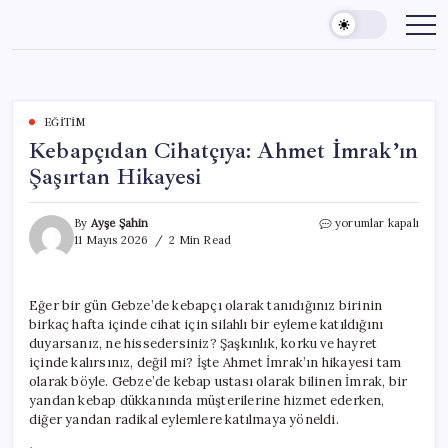
Skip
to
content
EĞITIM
Kebapçıdan Cihatçıya: Ahmet İmrak’ın
Şaşırtan Hikayesi
Kebapçıdan
By
Ayşe Şahin
yorumlar kapalı
Cihatçıya:
11 Mayıs 2026
2 Min Read
Ahmet
İmrak’ın
Şaşırtan
Eğer bir gün Gebze’de kebapçı olarak tanıdığınız birinin
Hikayesi
birkaç hafta içinde cihat için silahlı bir eyleme katıldığını
için
duyarsanız, ne hissedersiniz? Şaşkınlık, korku ve hayret
içinde kalırsınız, değil mi? İşte Ahmet İmrak’ın hikayesi tam
olarak böyle. Gebze’de kebap ustası olarak bilinen İmrak, bir
yandan kebap dükkanında müşterilerine hizmet ederken,
diğer yandan radikal eylemlere katılmaya yöneldi.