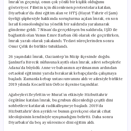
İmrak’ın geçmişi, onun çok yönlü bir kişilik olduğunu
gösteriyor. Filistin için düzenlenen protestolara katılan,
Diyarbakır’da dini eğitim alan ve HTŞ (Hayat Tahrir el Şam)
üyeliği şüphesiyle hakkında soruşturma açılan İmrak, en son
İsrail Konsolosluğu’na yönelik bir saldırıda yaralanarak
gündeme geldi. 7 Nisan’da gerçekleşen bu saldırıda, IŞİD ile
bağlantılı olan Yunus Emre Sarban ölü olarak ele geçirilirken,
İmrak yaralı olarak yakalandı. Tedavi süreçlerinden sonra
Onur Çelik ile birlikte tutuklandı.
26 yaşındaki İmrak, Gaziantep’in Nizip ilçesinde doğdu.
Şanlıurfa Birecik nüfusuna kayıtlı olan İmrak, ailevi sebeplerle
Adana’da büyüdü. Anne ve babasının ayrılmasının ardından
ortaokul eğitimini yarıda bırakarak kebapçılarda çalışmaya
başladı. Zamanla kebap ustası unvanını aldı ve ailesiyle birlikte
2019 yılında Kocaeli’nin Gebze ilçesine taşındılar.
Ağabeyleri Seyfettin ve Murat’ın etkisiyle Hizbuttahrir
örgütüne katılan İmrak, bu grubun düzenlediği çeşitli dini
sohbetlere katılarak radikalleşmeye başladı. 2019’da
Hizbuttahrir’den ayrıldı ve bunun gerekçesi olarak cihat
ideolojisinin kendisiyle uyuşmadığını belirtti. Daha sonra
Diyarbakır’da beş ay süresince dini eğitim aldı.