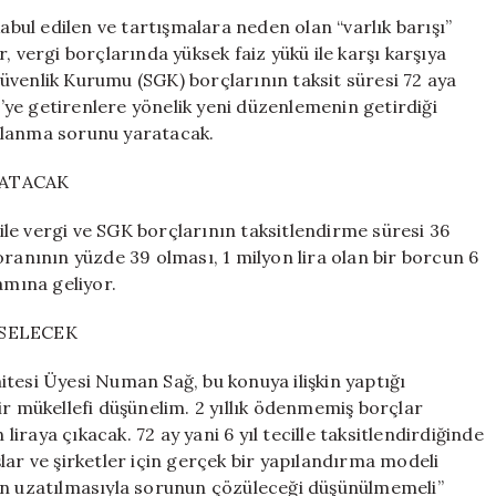
Düzenlemesiyl
ul edilen ve tartışmalara neden olan “varlık barışı”
Esnafın
, vergi borçlarında yüksek faiz yükü ile karşı karşıya
Borcu
üvenlik Kurumu (SGK) borçlarının taksit süresi 72 aya
Katlanacak
ye’ye getirenlere yönelik yeni düzenlemenin getirdiği
için
orçlanma sorunu yaratacak.
ŞATACAK
le vergi ve SGK borçlarının taksitlendirme süresi 36
z oranının yüzde 39 olması, 1 milyon lira olan bir borcun 6
amına geliyor.
KSELECEK
tesi Üyesi Numan Sağ, bu konuya ilişkin yaptığı
ir mükellefi düşünelim. 2 yıllık ödenmemiş borçlar
raya çıkacak. 72 ay yani 6 yıl tecille taksitlendirdiğinde
lar ve şirketler için gerçek bir yapılandırma modeli
nin uzatılmasıyla sorunun çözüleceği düşünülmemeli”