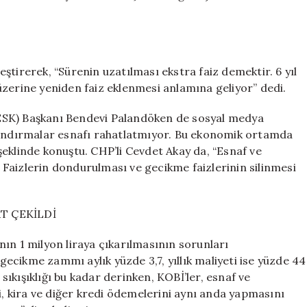
ştirerek, “Sürenin uzatılması ekstra faiz demektir. 6 yıl
üzerine yeniden faiz eklenmesi anlamına geliyor” dedi.
ESK) Başkanı Bendevi Palandöken de sosyal medya
ılandırmalar esnafı rahatlatmıyor. Bu ekonomik ortamda
eklinde konuştu. CHP’li Cevdet Akay da, “Esnaf ve
t: Faizlerin dondurulması ve gecikme faizlerinin silinmesi
T ÇEKİLDİ
ın 1 milyon liraya çıkarılmasının sorunları
cikme zammı aylık yüzde 3,7, yıllık maliyeti ise yüzde 44
 sıkışıklığı bu kadar derinken, KOBİ’ler, esnaf ve
i, kira ve diğer kredi ödemelerini aynı anda yapmasını