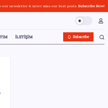
o our newsletter & never miss our best posts.
Subscribe Now!
TIM
İLETİŞİM
Subscribe
SON YAZILAR
ı
Tarihi borsa çöküşü: ‘Kaybedenler Kulübü’
siyasi parti kuruyor!