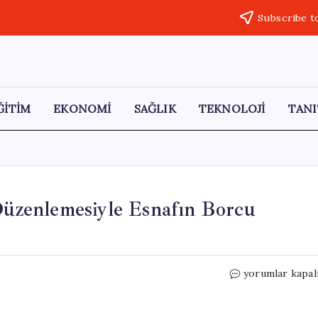
Subscribe t
ĞİTİM
EKONOMİ
SAĞLIK
TEKNOLOJİ
TANI
 Düzenlemesiyle Esnafın Borcu
Kaynağı
yorumlar kapal
Belirsiz
Varlık
Barışı