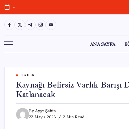
Skip
-
to
content
https://www.facebook.com/
https://twitter.com/
https://t.me/
https://www.instagram.com/
https://youtube.com/
ANA SAYFA
E
HABER
Kaynağı Belirsiz Varlık Barışı
Katlanacak
By
Ayşe Şahin
22 Mayıs 2026
2 Min Read