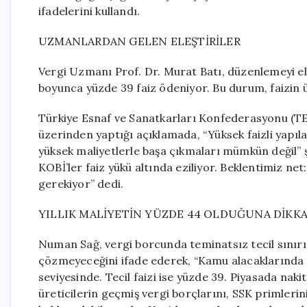
ifadelerini kullandı.
UZMANLARDAN GELEN ELEŞTİRİLER
Vergi Uzmanı Prof. Dr. Murat Batı, düzenlemeyi ele
boyunca yüzde 39 faiz ödeniyor. Bu durum, faizin 
Türkiye Esnaf ve Sanatkarları Konfederasyonu (T
üzerinden yaptığı açıklamada, “Yüksek faizli yap
yüksek maliyetlerle başa çıkmaları mümkün değil” ş
KOBİ’ler faiz yükü altında eziliyor. Beklentimiz ne
gerekiyor” dedi.
YILLIK MALİYETİN YÜZDE 44 OLDUĞUNA DİKKA
Numan Sağ, vergi borcunda teminatsız tecil sınırın
çözmeyeceğini ifade ederek, “Kamu alacaklarında ge
seviyesinde. Tecil faizi ise yüzde 39. Piyasada nakit
üreticilerin geçmiş vergi borçlarını, SSK primlerin