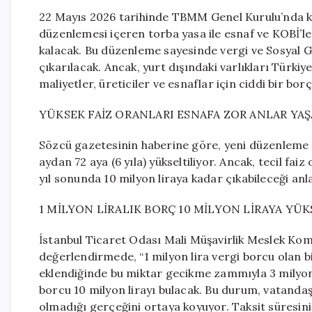
22 Mayıs 2026 tarihinde TBMM Genel Kurulu’nda kab
düzenlemesi içeren torba yasa ile esnaf ve KOBİ’ler
kalacak. Bu düzenleme sayesinde vergi ve Sosyal G
çıkarılacak. Ancak, yurt dışındaki varlıkları Türki
maliyetler, üreticiler ve esnaflar için ciddi bir b
YÜKSEK FAİZ ORANLARI ESNAFA ZOR ANLAR YA
Sözcü gazetesinin haberine göre, yeni düzenleme i
aydan 72 aya (6 yıla) yükseltiliyor. Ancak, tecil fai
yıl sonunda 10 milyon liraya kadar çıkabileceği anl
1 MİLYON LİRALIK BORÇ 10 MİLYON LİRAYA YÜ
İstanbul Ticaret Odası Mali Müşavirlik Meslek Komi
değerlendirmede, “1 milyon lira vergi borcu olan b
eklendiğinde bu miktar gecikme zammıyla 3 milyon li
borcu 10 milyon lirayı bulacak. Bu durum, vatandaş
olmadığı gerçeğini ortaya koyuyor. Taksit süresi