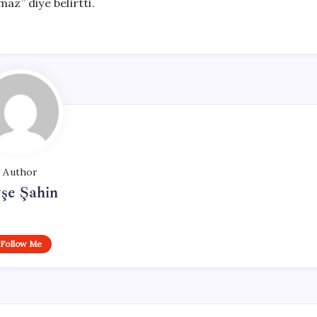
az” diye belirtti.
Author
şe Şahin
Follow Me