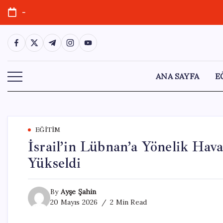
Skip
-
to
content
https://www.facebook.com/
https://twitter.com/
https://t.me/
https://www.instagram.com/
https://youtube.com/
ANA SAYFA
E
EĞITIM
İsrail’in Lübnan’a Yönelik Hava
Yükseldi
By
Ayşe Şahin
20 Mayıs 2026
2 Min Read