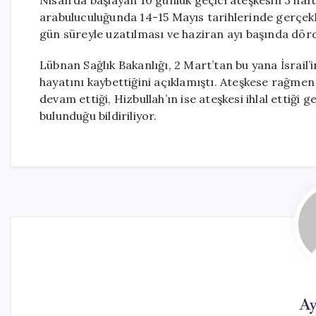
Nisan’da başlayan 10 günlük geçici ateşkesin 3 haft
arabuluculuğunda 14-15 Mayıs tarihlerinde gerçek
gün süreyle uzatılması ve haziran ayı başında dör
Lübnan Sağlık Bakanlığı, 2 Mart’tan bu yana İsrail’i
hayatını kaybettiğini açıklamıştı. Ateşkese rağmen
devam ettiği, Hizbullah’ın ise ateşkesi ihlal ettiği g
bulunduğu bildiriliyor.
Ay