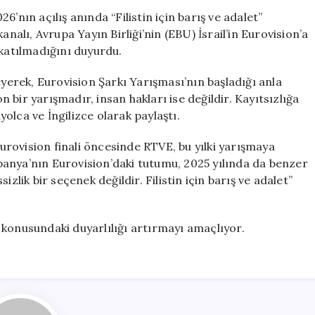
Destek:
’nın açılış anında “Filistin için barış ve adalet”
İnsan
analı, Avrupa Yayın Birliği’nin (EBU) İsrail’in Eurovision’a
Hakları
 katılmadığını duyurdu.
Mesajı
için
eyerek, Eurovision Şarkı Yarışması’nın başladığı anla
on bir yarışmadır, insan hakları ise değildir. Kayıtsızlığa
nyolca ve İngilizce olarak paylaştı.
rovision finali öncesinde RTVE, bu yılki yarışmaya
İspanya’nın Eurovision’daki tutumu, 2025 yılında da benzer
zlik bir seçenek değildir. Filistin için barış ve adalet”
 konusundaki duyarlılığı artırmayı amaçlıyor.