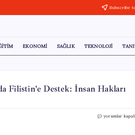
Subscribe t
ĞİTİM
EKONOMİ
SAĞLIK
TEKNOLOJİ
TANI
 Filistin’e Destek: İnsan Hakları
İspanya
yorumlar kapal
RTVE’den
Eurovision’da
Filistin’e