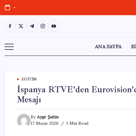
Skip
-
to
content
https://www.facebook.com/
https://twitter.com/
https://t.me/
https://www.instagram.com/
https://youtube.com/
ANA SAYFA
E
EĞITIM
İspanya RTVE’den Eurovision’da
Mesajı
By
Ayşe Şahin
17 Mayıs 2026
1 Min Read