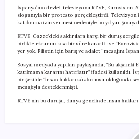
İspanya’nın devlet televizyonu RTVE, Eurovision 2026
sloganıyla bir protesto gerçekleştirdi. Televizyon k
katılımına izin vermesi nedeniyle bu yıl yarışmaya
RTVE, Gazze’deki saldırılara karşı bir duruş sergil
birlikte ekranını kısa bir süre kararttı ve “Eurovisi
yer yok. Filistin için barış ve adalet” mesajını İspa
Sosyal medyada yapılan paylaşımda, “Bu akşamki Eu
katılmama kararını hatırlatır” ifadesi kullanıldı. 
bir şekilde “İnsan hakları söz konusu olduğunda sessi
mesajıyla desteklenmişti.
RTVE’nin bu duruşu, dünya genelinde insan hakları