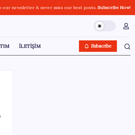
o our newsletter & never miss our best posts.
Subscribe Now!
TIM
İLETİŞİM
Subscribe
SON YAZILAR
ı
Gabar’da yeni rekor! Bakan Bayraktar:
Üretimin, istihdamın ve umudun adresi oldu