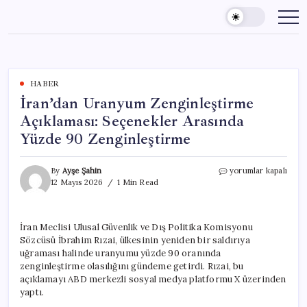
Skip
to
content
HABER
İran’dan Uranyum Zenginleştirme
Açıklaması: Seçenekler Arasında
Yüzde 90 Zenginleştirme
İran’dan
By
Ayşe Şahin
yorumlar kapalı
Uranyum
12 Mayıs 2026
1 Min Read
Zenginleştirme
Açıklaması:
Seçenekler
İran Meclisi Ulusal Güvenlik ve Dış Politika Komisyonu
Arasında
Sözcüsü İbrahim Rızai, ülkesinin yeniden bir saldırıya
Yüzde
90
uğraması halinde uranyumu yüzde 90 oranında
Zenginleştirme
zenginleştirme olasılığını gündeme getirdi. Rızai, bu
için
açıklamayı ABD merkezli sosyal medya platformu X üzerinden
yaptı.