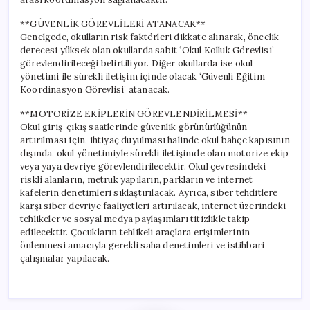
**GÜVENLİK GÖREVLİLERİ ATANACAK**
Genelgede, okulların risk faktörleri dikkate alınarak, öncelik
derecesi yüksek olan okullarda sabit ‘Okul Kolluk Görevlisi’
görevlendirileceği belirtiliyor. Diğer okullarda ise okul
yönetimi ile sürekli iletişim içinde olacak ‘Güvenli Eğitim
Koordinasyon Görevlisi’ atanacak.
**MOTORİZE EKİPLERİN GÖREVLENDİRİLMESİ**
Okul giriş-çıkış saatlerinde güvenlik görünürlüğünün
artırılması için, ihtiyaç duyulması halinde okul bahçe kapısının
dışında, okul yönetimiyle sürekli iletişimde olan motorize ekip
veya yaya devriye görevlendirilecektir. Okul çevresindeki
riskli alanların, metruk yapıların, parkların ve internet
kafelerin denetimleri sıklaştırılacak. Ayrıca, siber tehditlere
karşı siber devriye faaliyetleri artırılacak, internet üzerindeki
tehlikeler ve sosyal medya paylaşımları titizlikle takip
edilecektir. Çocukların tehlikeli araçlara erişimlerinin
önlenmesi amacıyla gerekli saha denetimleri ve istihbari
çalışmalar yapılacak.