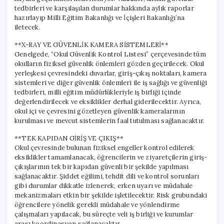
için
tedbirleri ve karşılaşılan durumlar hakkında aylık raporlar
hazırlayıp Milli Eğitim Bakanlığı ve İçişleri Bakanlığı’na
iletecek.
**X-RAY VE GÜVENLİK KAMERA SİSTEMLERİ**
Genelgede, “Okul Güvenlik Kontrol Listesi” çerçevesinde tüm
okulların fiziksel güvenlik önlemleri gözden geçirilecek. Okul
yerleşkesi çevresindeki duvarlar, giriş-çıkış noktaları, kamera
sistemleri ve diğer güvenlik önlemleri ile iş sağlığı ve güvenliği
tedbirleri, milli eğitim müdürlükleriyle iş birliği içinde
değerlendirilecek ve eksiklikler derhal giderilecektir. Ayrıca,
okul içi ve çevresini gözetleyen güvenlik kameralarının
kurulması ve mevcut sistemlerin faal tutulması sağlanacaktır.
**TEK KAPIDAN GİRİŞ VE ÇIKIŞ**
Okul çevresinde bulunan fiziksel engeller kontrol edilerek
eksiklikler tamamlanacak, öğrencilerin ve ziyaretçilerin giriş-
çıkışlarının tek bir kapıdan güvenli bir şekilde yapılması
sağlanacaktır. Şiddet eğilimi, tehdit dili ve kontrol sorunları
gibi durumlar dikkatle izlenerek, erken uyarı ve müdahale
mekanizmaları etkin bir şekilde işletilecektir. Risk grubundaki
öğrencilere yönelik gerekli müdahale ve yönlendirme
çalışmaları yapılacak, bu süreçte veli iş birliği ve kurumlar
arası koordinasyon sağlanacaktır.