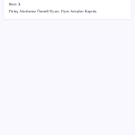
Next
Pirinç Alıcılarına Önemli Uyarı: Fiyat Artışları Kapıda
SON YAZILAR
Cezaevlerinde iğne atsan yere düşmez
AB’den 348 uyduluk güvenlik iletişim ağına onay
Google Messages’a Yeni Uzun Basma Menüsü Geldi
Gökhan Günaydın: ‘Seçimden kaçmasınlar. Sokağa
çıksınlar, görelim onları’
Tarihi borsa çöküşü: ‘Kaybedenler Kulübü’ siyasi parti