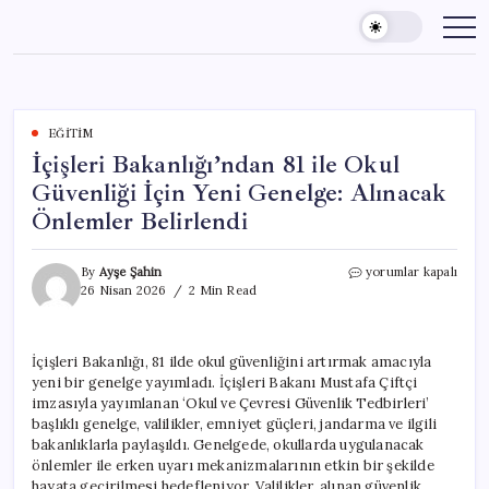
Skip
to
content
EĞITIM
İçişleri Bakanlığı’ndan 81 ile Okul
Güvenliği İçin Yeni Genelge: Alınacak
Önlemler Belirlendi
İçişleri
By
Ayşe Şahin
yorumlar kapalı
Bakanlığı’ndan
26 Nisan 2026
2 Min Read
81
ile
Okul
İçişleri Bakanlığı, 81 ilde okul güvenliğini artırmak amacıyla
Güvenliği
yeni bir genelge yayımladı. İçişleri Bakanı Mustafa Çiftçi
İçin
Yeni
imzasıyla yayımlanan ‘Okul ve Çevresi Güvenlik Tedbirleri’
Genelge:
başlıklı genelge, valilikler, emniyet güçleri, jandarma ve ilgili
Alınacak
bakanlıklarla paylaşıldı. Genelgede, okullarda uygulanacak
Önlemler
önlemler ile erken uyarı mekanizmalarının etkin bir şekilde
Belirlendi
hayata geçirilmesi hedefleniyor. Valilikler, alınan güvenlik