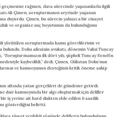
İddialar:
l geçmesine rağmen, dava sürecinde yaşananlarla ilgili
“Tuncay
ukatı Ali Çimen, soruşturmanın seyrinde yaşanan
Sonel’in
una duyurdu. Çimen, bu sürecin yalnızca bir cinayet
Etkisiyle
uzluk ve organize suç boyutunun da bulunduğunu
Deliller
Gizlendi”
için
gili yürütülen soruşturmada kamu görevlilerinin ve
da bulundu. Doku ailesinin avukatı, dönemin Valisi Tuncay
k, “Soruşturmamızın ilk dört yılı, şüpheli Tuncay Sonel’in
edeniyle kaybedildi,” dedi. Çimen, Gülistan Doku’nun
larının ve kamuoyunun desteğinin kritik öneme sahip
ının altında yatan gerçekleri de gündeme getirdi.
ine dair kamuoyunda bir algı oluşturmak için deliller
 bir iş yerine ait hard diskten elde edilen 6 saatlik
ı gösterdiğini belirtti.
nıklara rüşvet verildiği yönünde delillerin bulunduğunu