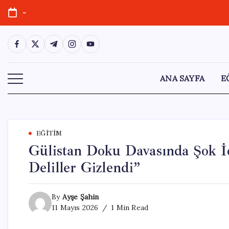
Skip
-
to
content
https://www.facebook.com/
https://twitter.com/
https://t.me/
https://www.instagram.com/
https://youtube.com/
ANA SAYFA
E
EĞITIM
Gülistan Doku Davasında Şok İd
Deliller Gizlendi”
By
Ayşe Şahin
11 Mayıs 2026
1 Min Read