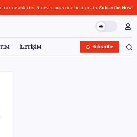
o our newsletter & never miss our best posts.
Subscribe Now!
TIM
İLETİŞİM
Subscribe
SON YAZILAR
ı
Gabar’da yeni rekor! Bakan Bayraktar:
Üretimin, istihdamın ve umudun adresi oldu