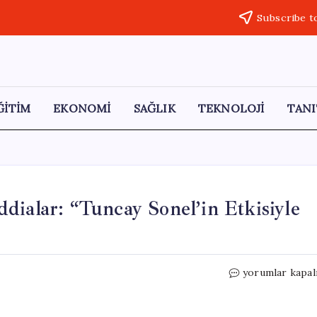
Subscribe t
ĞİTİM
EKONOMİ
SAĞLIK
TEKNOLOJİ
TANI
dialar: “Tuncay Sonel’in Etkisiyle
Gülistan
yorumlar kapal
Doku
Davasında
Şok