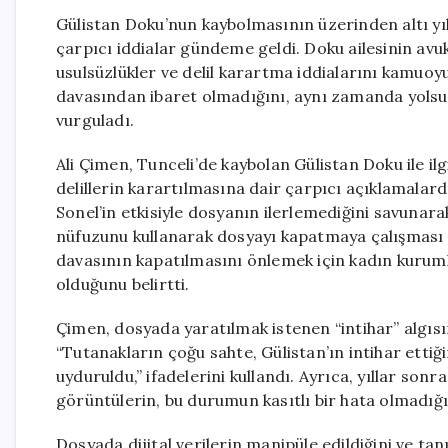
Gülistan Doku’nun kaybolmasının üzerinden altı yı
çarpıcı iddialar gündeme geldi. Doku ailesinin av
usulsüzlükler ve delil karartma iddialarını kamuoy
davasından ibaret olmadığını, aynı zamanda yols
vurguladı.
Ali Çimen, Tunceli’de kaybolan Gülistan Doku ile il
delillerin karartılmasına dair çarpıcı açıklamalar
Sonel’in etkisiyle dosyanın ilerlemediğini savunara
nüfuzunu kullanarak dosyayı kapatmaya çalışması n
davasının kapatılmasını önlemek için kadın kurum
olduğunu belirtti.
Çimen, dosyada yaratılmak istenen “intihar” algıs
“Tutanakların çoğu sahte, Gülistan’ın intihar ettiğ
uyduruldu,” ifadelerini kullandı. Ayrıca, yıllar sonra
görüntülerin, bu durumun kasıtlı bir hata olmadığın
Dosyada dijital verilerin manipüle edildiğini ve ta