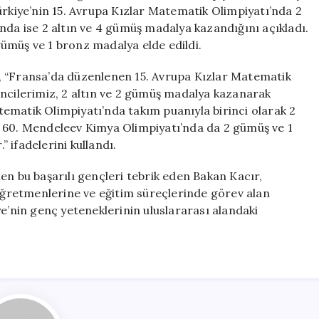
Madalya
ürkiye’nin 15. Avrupa Kızlar Matematik Olimpiyatı’nda 2
Kazandı
nda ise 2 altın ve 4 gümüş madalya kazandığını açıkladı.
için
ümüş ve 1 bronz madalya elde edildi.
, “Fransa’da düzenlenen 15. Avrupa Kızlar Matematik
encilerimiz, 2 altın ve 2 gümüş madalya kazanarak
ematik Olimpiyatı’nda takım puanıyla birinci olarak 2
i 60. Mendeleev Kimya Olimpiyatı’nda da 2 gümüş ve 1
 ifadelerini kullandı.
en bu başarılı gençleri tebrik eden Bakan Kacır,
 öğretmenlerine ve eğitim süreçlerinde görev alan
ye’nin genç yeteneklerinin uluslararası alandaki