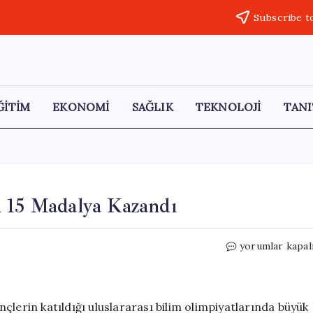
Subscribe t
ĞİTİM
EKONOMİ
SAĞLIK
TEKNOLOJİ
TANI
m 15 Madalya Kazandı
Gençler,
yorumlar kapal
Üç
Olimpiyatta
Toplam
15
çlerin katıldığı uluslararası bilim olimpiyatlarında büyük