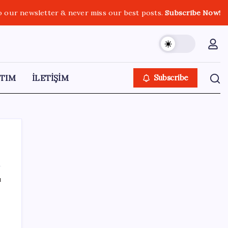
o our newsletter & never miss our best posts.
Subscribe Now!
TIM
İLETİŞİM
Subscribe
ı
SON YAZILAR
Gabar’da yeni rekor! Bakan Bayraktar:
Üretimin, istihdamın ve umudun adresi oldu