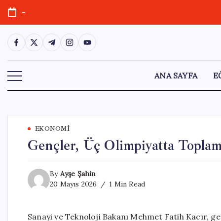
Skip
-
to
content
https://www.facebook.com/
https://twitter.com/
https://t.me/
https://www.instagram.com/
https://youtube.com/
ANA SAYFA
E
EKONOMI
Gençler, Üç Olimpiyatta Topla
By
Ayşe Şahin
20 Mayıs 2026
1 Min Read
Sanayi ve Teknoloji Bakanı Mehmet Fatih Kacır, gen