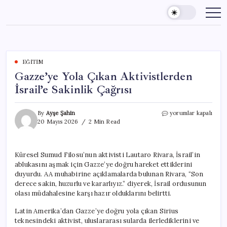
Skip
to
content
EĞITIM
Gazze’ye Yola Çıkan Aktivistlerden
İsrail’e Sakinlik Çağrısı
Gazze’ye
By
Ayşe Şahin
yorumlar kapalı
Yola
20 Mayıs 2026
2 Min Read
Çıkan
Aktivistlerden
İsrail’e
Küresel Sumud Filosu’nun aktivisti Lautaro Rivara, İsrail’in
Sakinlik
ablukasını aşmak için Gazze’ye doğru hareket ettiklerini
Çağrısı
için
duyurdu. AA muhabirine açıklamalarda bulunan Rivara, “Son
derece sakin, huzurlu ve kararlıyız.” diyerek, İsrail ordusunun
olası müdahalesine karşı hazır olduklarını belirtti.
Latin Amerika’dan Gazze’ye doğru yola çıkan Sirius
teknesindeki aktivist, uluslararası sularda ilerlediklerini ve