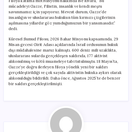
Filoya katılma motivasyonu hakkında ise Rivara, “Bu
mücadeleyi Gazze, Filistin, insanlık ve kendi meşru
savunmamız için yapıyoruz. Mevcut durum, Gazze’de
insanlığın ve uluslararası hukukun tüm kırmızı çizgilerinin
aşılmasına yıllardır göz yumduğumuzun bir yansımasıdır.”
dedi.
Küresel Sumud Filosu, 2026 Bahar Misyonu kapsamında, 29
Nisan gecesi Girit Adası açıklarında İsrail ordusunun hukuk
dışı müdahalesine maruz kalmıştı. 600 deniz mili uzaklıkta,
uluslararası sularda gerçekleşen saldırıda, 177 aktivist
alıkonulmuş ve kötü muameleye tabi tutulmuştu. 18 Mayıs’ta,
Gazze’ye doğru ilerleyen filoya yönelik yeni bir saldırı
gerçekleştirildiği ve çok sayıda aktivistin hukuka aykırı olarak
alıkonulduğu bildirildi. Daha önce, Ağustos 2025’te de benzer
bir saldırı gerçekleştirilmişti.