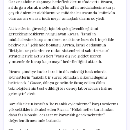
Gazze sahiline ulaşmayı hedeflediklerini ifade etti. Rivara,
saldırgan olarak nitelendirdiği İsrail’in müdahalesine karşı
çeşitli önlemler aldıklarını ve müdahale sırasında “mümkün
olan zararı en aza indirmeyi” amaçladıklarını söyledi.
Aktivistlerin güvenliği için birçok güvenlik eğitimi
gerçekleştirdiklerini vurgulayan Rivara, “İsrail’in
müdahalesine karşı son derece sakin ve huzurlu bir şekilde
bekliyoruz.” şeklinde konuştu. Ayrıca, İsrail ordusunun
“iletişim, seyrüsefer ve radar sistemlerini sabote etme”
stratejileriyle aktivistleri “yasa dışı ve şiddet içeren
yöntemlerle basıp kaçırmayı” hedeflediğini aktardı.
Rivara, şimdiye kadar İsrail’in düzenlediği baskınlarda
aktivistlerin “hukuki bir süreç olmadan alıkonulduğunu”
belirterek, “Gazze, dünya genelinde ihraç edilen ölüm
teknolojilerinin test edildiği bir deney laboratuvarı haline
gelmiştir.” dedi.
Bazı ülkelerin İsrail’in “korsanlık eylemlerine” karşı seslerini
yükselttiklerini kabul eden Rivara, “Hükümetler tarafından
daha fazla baskı, cesaret ve kararlılık gerekmektedir.”
değerlendirmesinde bulundu.