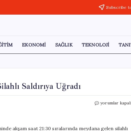
Subscribe t
ĞİTİM
EKONOMİ
SAĞLIK
TEKNOLOJİ
TANI
lahlı Saldırıya Uğradı
Erzurum’da
yorumlar kapal
Kahvehane
Sahibi
Silahlı
Saldırıya
hinde akşam saat 21:30 sıralarında meydana gelen silahlı