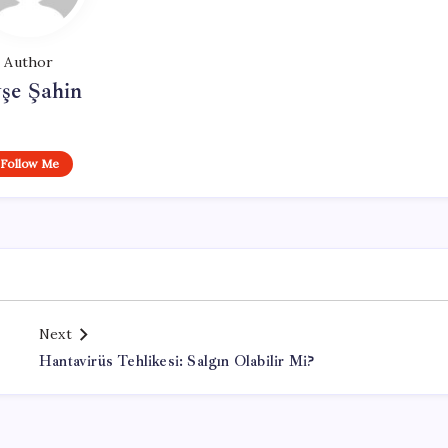
Author
şe Şahin
Follow Me
Next
Hantavirüs Tehlikesi: Salgın Olabilir Mi?