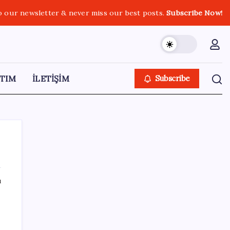
o our newsletter & never miss our best posts.
Subscribe Now!
TIM
İLETİŞİM
Subscribe
ı
SON YAZILAR
Gabar’da yeni rekor! Bakan Bayraktar:
Üretimin, istihdamın ve umudun adresi oldu