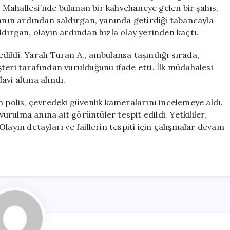
Uğradı
uş Mahallesi’nde bulunan bir kahvehaneye gelen bir şahıs,
için
manın ardından saldırgan, yanında getirdiği tabancayla
ldırgan, olayın ardından hızla olay yerinden kaçtı.
 edildi. Yaralı Turan A., ambulansa taşındığı sırada,
teri tarafından vurulduğunu ifade etti. İlk müdahalesi
vi altına alındı.
n polis, çevredeki güvenlik kameralarını incelemeye aldı.
rulma anına ait görüntüler tespit edildi. Yetkililer,
layın detayları ve faillerin tespiti için çalışmalar devam