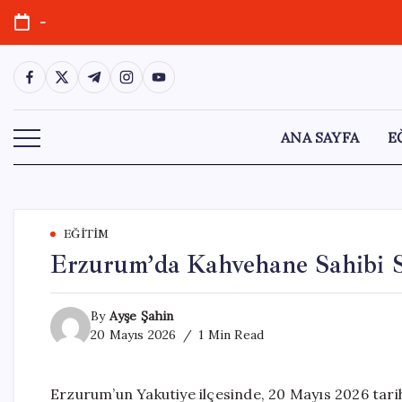
Skip
-
to
content
https://www.facebook.com/
https://twitter.com/
https://t.me/
https://www.instagram.com/
https://youtube.com/
ANA SAYFA
E
EĞITIM
Erzurum’da Kahvehane Sahibi Si
By
Ayşe Şahin
20 Mayıs 2026
1 Min Read
Erzurum’un Yakutiye ilçesinde, 20 Mayıs 2026 tari