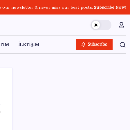
o our newsletter & never miss our best posts.
Subscribe Now!
TIM
İLETİŞİM
Subscribe
SON YAZILAR
ı
Gabar’da yeni rekor! Bakan Bayraktar:
Üretimin, istihdamın ve umudun adresi oldu