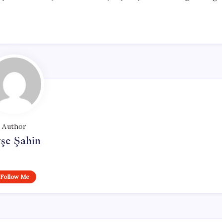
Author
şe Şahin
Follow Me