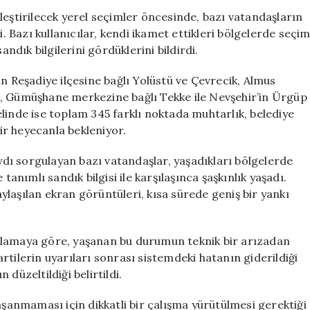
Karışıklığı:
leştirilecek yerel seçimler öncesinde, bazı vatandaşların
Oy
i. Bazı kullanıcılar, kendi ikamet ettikleri bölgelerde seçi
Sandığı
dık bilgilerini gördüklerini bildirdi.
Olmayan
İllere
n Reşadiye ilçesine bağlı Yolüstü ve Çevrecik, Almus
Bilgi
şçu, Gümüşhane merkezine bağlı Tekke ile Nevşehir’in Ürgüp
Yansıtıldı
linde ise toplam 345 farklı noktada muhtarlık, belediye
için
bir heyecanla bekleniyor.
ı sorgulayan bazı vatandaşlar, yaşadıkları bölgelerde
ımlı sandık bilgisi ile karşılaşınca şaşkınlık yaşadı.
laşılan ekran görüntüleri, kısa sürede geniş bir yankı
klamaya göre, yaşanan bu durumun teknik bir arızadan
partilerin uyarıları sonrası sistemdeki hatanın giderildiği
düzeltildiği belirtildi.
aşanmaması için dikkatli bir çalışma yürütülmesi gerektiği