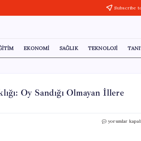
Subscribe t
ĞİTİM
EKONOMİ
SAĞLIK
TEKNOLOJİ
TANI
ıklığı: Oy Sandığı Olmayan İllere
e-
yorumlar kapal
Devlet’te
Seçim
Bilgisi