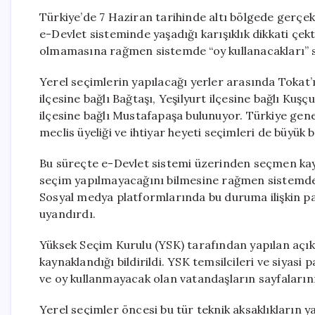
Türkiye’de 7 Haziran tarihinde altı bölgede gerçek
e-Devlet sisteminde yaşadığı karışıklık dikkati çekt
olmamasına rağmen sistemde “oy kullanacakları” san
Yerel seçimlerin yapılacağı yerler arasında Tokat’ı
ilçesine bağlı Bağtaşı, Yeşilyurt ilçesine bağlı Ku
ilçesine bağlı Mustafapaşa bulunuyor. Türkiye gene
meclis üyeliği ve ihtiyar heyeti seçimleri de büyük 
Bu süreçte e-Devlet sistemi üzerinden seçmen kayd
seçim yapılmayacağını bilmesine rağmen sistemde tan
Sosyal medya platformlarında bu duruma ilişkin pay
uyandırdı.
Yüksek Seçim Kurulu (YSK) tarafından yapılan açı
kaynaklandığı bildirildi. YSK temsilcileri ve siyasi 
ve oy kullanmayacak olan vatandaşların sayfalarının 
Yerel seçimler öncesi bu tür teknik aksaklıkların y