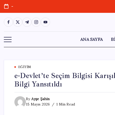
Skip
-
to
content
https://www.facebook.com/
https://twitter.com/
https://t.me/
https://www.instagram.com/
https://youtube.com/
ANA SAYFA
E
EĞITIM
e-Devlet’te Seçim Bilgisi Karış
Bilgi Yansıtıldı
By
Ayşe Şahin
15 Mayıs 2026
1 Min Read