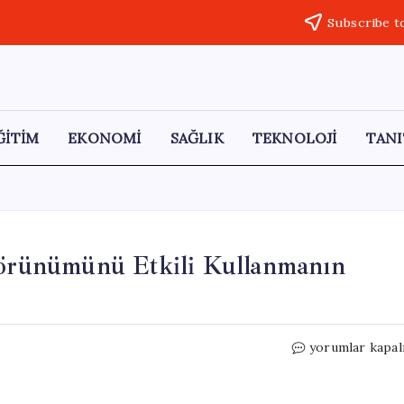
Subscribe t
ĞİTİM
EKONOMİ
SAĞLIK
TEKNOLOJİ
TANI
rünümünü Etkili Kullanmanın
Chrome’da
yorumlar kapal
Bölünmüş
Sekme
Görünümünü