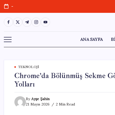
Skip
-
to
content
https://www.facebook.com/
https://twitter.com/
https://t.me/
https://www.instagram.com/
https://youtube.com/
ANA SAYFA
E
TEKNOLOJI
Chrome’da Bölünmüş Sekme Gö
Yolları
By
Ayşe Şahin
21 Mayıs 2026
2 Min Read