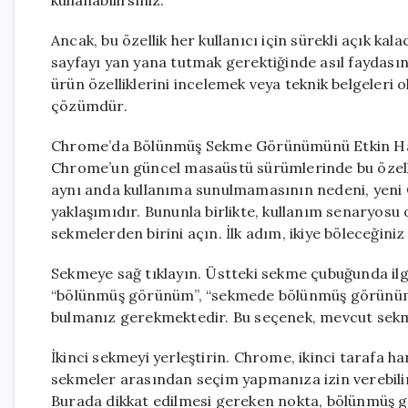
kullanabilirsiniz.
Ancak, bu özellik her kullanıcı için sürekli açık kala
sayfayı yan yana tutmak gerektiğinde asıl faydasını
ürün özelliklerini incelemek veya teknik belgeleri 
çözümdür.
Chrome’da Bölünmüş Sekme Görünümünü Etkin Ha
Chrome’un güncel masaüstü sürümlerinde bu özelli
aynı anda kullanıma sunulmamasının nedeni, yeni C
yaklaşımıdır. Bununla birlikte, kullanım senaryosu
sekmelerden birini açın. İlk adım, ikiye böleceğin
Sekmeye sağ tıklayın. Üstteki sekme çubuğunda ilg
“bölünmüş görünüm”, “sekmede bölünmüş görünüm” v
bulmanız gerekmektedir. Bu seçenek, mevcut sekmey
İkinci sekmeyi yerleştirin. Chrome, ikinci tarafa h
sekmeler arasından seçim yapmanıza izin verebilir.
Burada dikkat edilmesi gereken nokta, bölünmüş g