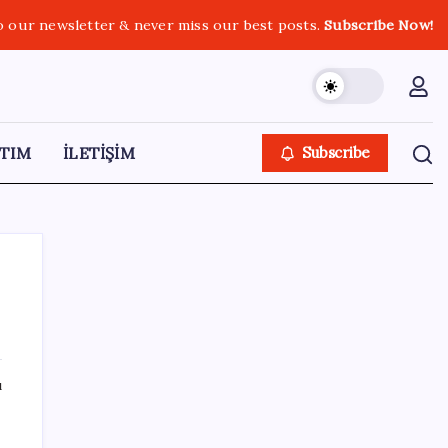
o our newsletter & never miss our best posts.
Subscribe Now!
TIM
İLETİŞİM
Subscribe
SON YAZILAR
ı
Cezaevlerinde iğne atsan yere düşmez