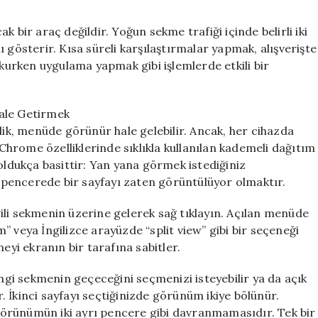
cak bir araç değildir. Yoğun sekme trafiği içinde belirli iki
 gösterir. Kısa süreli karşılaştırmalar yapmak, alışverişte
okurken uygulama yapmak gibi işlemlerde etkili bir
le Getirmek
k, menüde görünür hale gelebilir. Ancak, her cihazda
hrome özelliklerinde sıklıkla kullanılan kademeli dağıtım
 oldukça basittir: Yan yana görmek istediğiniz
iz pencerede bir sayfayı zaten görüntülüyor olmaktır.
ili sekmenin üzerine gelerek sağ tıklayın. Açılan menüde
eya İngilizce arayüzde “split view” gibi bir seçeneği
i ekranın bir tarafına sabitler.
angi sekmenin geçeceğini seçmenizi isteyebilir ya da açık
 İkinci sayfayı seçtiğinizde görünüm ikiye bölünür.
örünümün iki ayrı pencere gibi davranmamasıdır. Tek bir