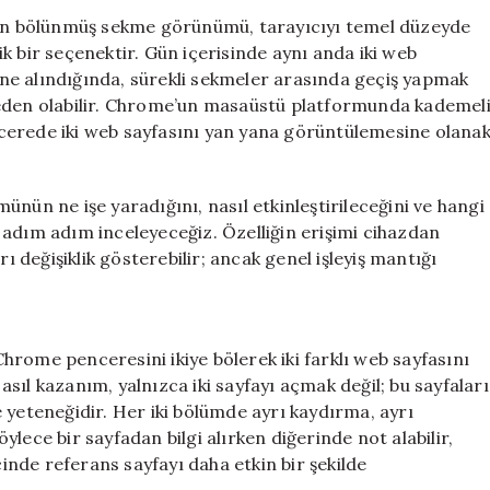
Etkili
ılan bölünmüş sekme görünümü, tarayıcıyı temel düzeyde
Kullanmanın
tik bir seçenektir. Gün içerisinde aynı anda iki web
Yolları
ne alındığında, sürekli sekmeler arasında geçiş yapmak
için
neden olabilir. Chrome’un masaüstü platformunda kademel
pencerede iki web sayfasını yan yana görüntülemesine olana
n ne işe yaradığını, nasıl etkinleştirileceğini ve hangi
 adım adım inceleyeceğiz. Özelliğin erişimi cihazdan
rı değişiklik gösterebilir; ancak genel işleyiş mantığı
rome penceresini ikiye bölerek iki farklı web sayfasını
sıl kazanım, yalnızca iki sayfayı açmak değil; bu sayfaları
 yeteneğidir. Her iki bölümde ayrı kaydırma, ayrı
lece bir sayfadan bilgi alırken diğerinde not alabilir,
cinde referans sayfayı daha etkin bir şekilde