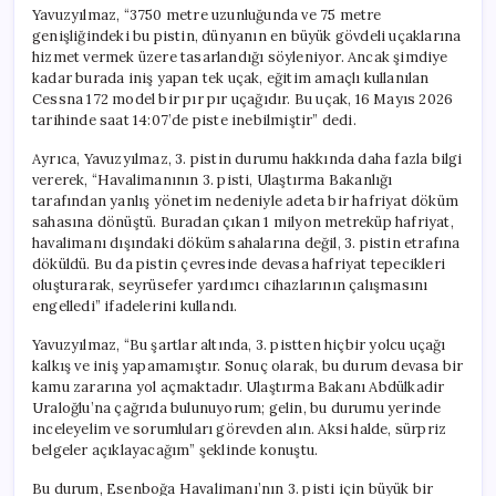
Yavuzyılmaz, “3750 metre uzunluğunda ve 75 metre
genişliğindeki bu pistin, dünyanın en büyük gövdeli uçaklarına
hizmet vermek üzere tasarlandığı söyleniyor. Ancak şimdiye
kadar burada iniş yapan tek uçak, eğitim amaçlı kullanılan
Cessna 172 model bir pır pır uçağıdır. Bu uçak, 16 Mayıs 2026
tarihinde saat 14:07’de piste inebilmiştir” dedi.
Ayrıca, Yavuzyılmaz, 3. pistin durumu hakkında daha fazla bilgi
vererek, “Havalimanının 3. pisti, Ulaştırma Bakanlığı
tarafından yanlış yönetim nedeniyle adeta bir hafriyat döküm
sahasına dönüştü. Buradan çıkan 1 milyon metreküp hafriyat,
havalimanı dışındaki döküm sahalarına değil, 3. pistin etrafına
döküldü. Bu da pistin çevresinde devasa hafriyat tepecikleri
oluşturarak, seyrüsefer yardımcı cihazlarının çalışmasını
engelledi” ifadelerini kullandı.
Yavuzyılmaz, “Bu şartlar altında, 3. pistten hiçbir yolcu uçağı
kalkış ve iniş yapamamıştır. Sonuç olarak, bu durum devasa bir
kamu zararına yol açmaktadır. Ulaştırma Bakanı Abdülkadir
Uraloğlu’na çağrıda bulunuyorum; gelin, bu durumu yerinde
inceleyelim ve sorumluları görevden alın. Aksi halde, sürpriz
belgeler açıklayacağım” şeklinde konuştu.
Bu durum, Esenboğa Havalimanı’nın 3. pisti için büyük bir