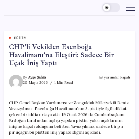
Skip
to
content
EĞITIM
CHP’li Vekilden Esenboğa
Havalimanı’na Eleştiri: Sadece Bir
Uçak İniş Yaptı
CHP’li
By
Ayşe Şahin
yorumlar kapalı
Vekilden
20 Mayıs 2026
1 Min Read
Esenboğa
Havalimanı’na
Eleştiri:
CHP Genel Başkan Yardımcısı ve Zonguldak Milletvekili Deniz
Sadece
Yavuzyılmaz, Esenboğa Havalimanı’nın 3. pistiyle ilgili dikkat
Bir
Uçak
çeken bir iddia ortaya attı. 19 Ocak 2026’da Cumhurbaşkanı
İniş
Erdoğan tarafından açılışı yapılan pistin, yolcu uçaklarının
Yaptı
inişine kapalı olduğunu belirten Yavuzyılmaz, sadece bir pır
için
pır uçağın bu pistten iniş yapabildiğini açıkladı.