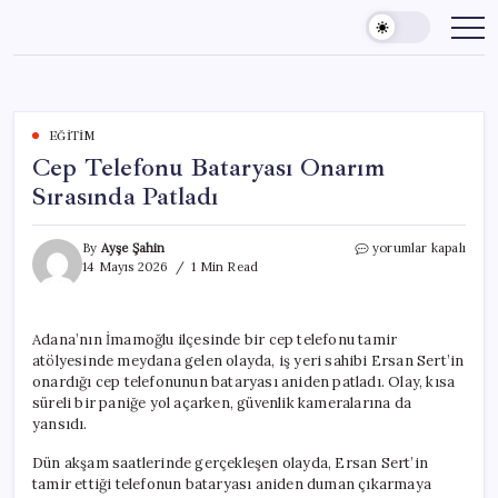
Skip
to
content
EĞITIM
Cep Telefonu Bataryası Onarım
Sırasında Patladı
Cep
By
Ayşe Şahin
yorumlar kapalı
Telefonu
14 Mayıs 2026
1 Min Read
Bataryası
Onarım
Sırasında
Adana’nın İmamoğlu ilçesinde bir cep telefonu tamir
Patladı
atölyesinde meydana gelen olayda, iş yeri sahibi Ersan Sert’in
için
onardığı cep telefonunun bataryası aniden patladı. Olay, kısa
süreli bir paniğe yol açarken, güvenlik kameralarına da
yansıdı.
Dün akşam saatlerinde gerçekleşen olayda, Ersan Sert’in
tamir ettiği telefonun bataryası aniden duman çıkarmaya