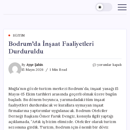
Skip
to
content
EĞITIM
Bodrum’da İnşaat Faaliyetleri
Durduruldu
Bodrum’da
By
Ayşe Şahin
yorumlar kapalı
İnşaat
15 Mayıs 2026
1 Min Read
Faaliyetleri
Durduruldu
için
Muğla’nın gözde turizm merkezi Bodrum’da, inşaat yasağı 15
Mayıs-15 Ekim tarihleri arasında geçerli olmak üzere bugün
başladı. Bu dönem boyunca, yarımadadaki tüm inşaat
faaliyetleri durdurulacak ve kurallara uymayan inşaat
firmalarına yaptırımlar uygulanacak. Bodrum Otelciler
Derneği Başkanı Ömer Faruk Dengiz, konuyla ilgili yaptığı
açıklamada, “Artık iş bizim elimizde. Otelciler olarak turizm
sezonuna girdik. Turizm, Bodrum için önemli bir döviz