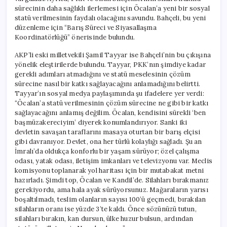
sürecinin daha sağlıklı ilerlemesi için Öcalan’a yeni bir sosyal
statü verilmesinin faydalı olacağını savundu. Bahçeli, bu yeni
düzenleme için “Barış Süreci ve Siyasallaşma
Koordinatörlüğü” önerisinde bulundu.
AKP’li eski milletvekili Şamil Tayyar ise Bahçeli’nin bu çıkışına
yönelik eleştirilerde bulundu. Tayyar, PKK’nın şimdiye kadar
gerekli adımları atmadığını ve statü meselesinin çözüm
sürecine nasıl bir katkı sağlayacağını anlamadığını belirtti.
Tayyar’ın sosyal medya paylaşımında şu ifadelere yer verdi:
“Öcalan’a statü verilmesinin çözüm sürecine ne gibi bir katkı
sağlayacağını anlamış değilim. Öcalan, kendisini sürekli ‘ben
başmüzakereciyim’ diyerek konumlandırıyor. Sanki iki
devletin savaşan taraflarını masaya oturtan bir barış elçisi
gibi davranıyor. Devlet, ona her türlü kolaylığı sağladı. Şu an
İmralı’da oldukça konforlu bir yaşam sürüyor; özel çalışma
odası, yatak odası, iletişim imkanları ve televizyonu var. Meclis
komisyonu toplanarak yol haritası için bir mutabakat metni
hazırladı. Şimdi top, Öcalan ve Kandil’de. Silahları bırakmanız
gerekiyordu, ama hala ayak sürüyorsunuz. Mağaraların yarısı
boşaltılmadı, teslim olanların sayısı 100’ü geçmedi, bırakılan
silahların oranı ise yüzde 3’te kaldı. Önce sözünüzü tutun,
silahları bırakın, kan dursun, ülke huzur bulsun, ardından