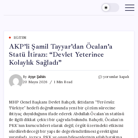
Skip
to
content
EĞITIM
AKP’li Şamil Tayyar’dan Öcalan’a
Statü İtirazı: “Devlet Yeterince
Kolaylık Sağladı”
AKP’li
By
Ayşe Şahin
yorumlar kapalı
Şamil
20 Mayıs 2026
1 Min Read
Tayyar’dan
Öcalan’a
Statü
MHP Genel Başkanı Devlet Bahçeli, iktidarın “Terörsüz
İtirazı:
Türkiye” hedefi doğrultusunda yeni bir çözüm sürecine
“Devlet
Yeterince
ihtiyaç duyulduğunu ifade ederek Abdullah Öcalan’ın statüsü
Kolaylık
ile ilgili dikkat çekici bir çağrıda bulundu. Bahçeli, Öcalan’ın
Sağladı”
PKK’nın kurucu lideri olarak değil, örgüt üzerindeki etkisini
için
sürdürebileceği bir yapı ile değerlendirilmesi gerektiğini
vurguladı. Ayrıca, PKK ve onun bileşenlerinin silah bırakma