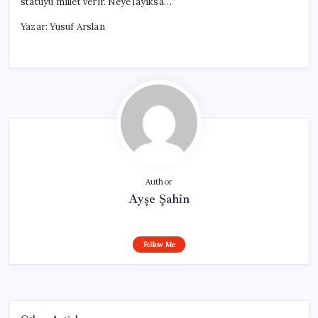
statüyü millet verir. Neye layıksa…”
Yazar: Yusuf Arslan
Author
Ayşe Şahin
Follow Me