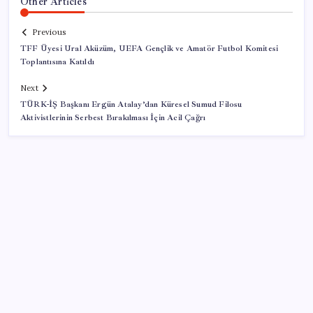
Other Articles
Previous
TFF Üyesi Ural Aküzüm, UEFA Gençlik ve Amatör Futbol Komitesi
Toplantısına Katıldı
Next
TÜRK-İŞ Başkanı Ergün Atalay’dan Küresel Sumud Filosu
Aktivistlerinin Serbest Bırakılması İçin Acil Çağrı
SON YAZILAR
YKS tercihlerinde son saatler